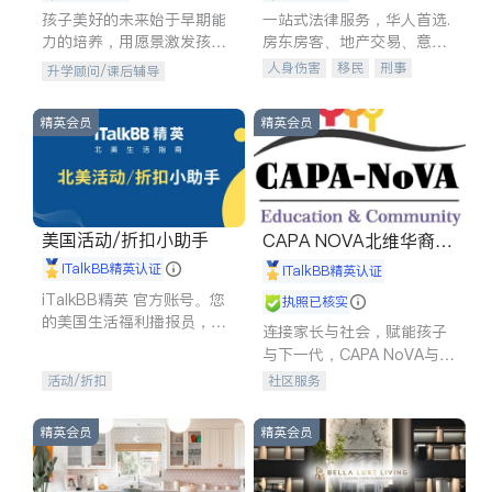
孩子美好的未来始于早期能
一站式法律服务，华人首选.
力的培养，用愿景激发孩子
房东房客、地产交易、意外
的学习潜力和动力。理念：
伤害、车祸重伤、商业诉
人身伤害
移民
刑事
升学顾问/课后辅导
拥有成长型心态是成功的基
讼、商标注册、移民信托、
车祸理赔
民事
房地产
石。
建筑合同、刑事案件全包办
信托/遗嘱
商业
商标注册
精英会员
精英会员
索赔
律师-其它
保释
美国活动/折扣小助手
CAPA NOVA北维华裔家
长会
iTalkBB精英认证
iTalkBB精英认证
iTalkBB精英 官方账号。您
执照已核实
的美国生活福利播报员，精
连接家长与社会，赋能孩子
选独家折扣、本地活动与专
与下一代，CAPA NoVA与您
业讲座，第一时间享受您的
携手建设包容、公平、充满
活动/折扣
社区服务
专属福利。
希望的社区。
精英会员
精英会员