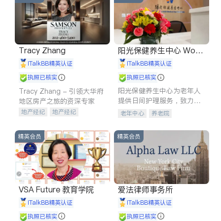
Tracy Zhang
阳光保健养生中心 World
shine
iTalkBB精英认证
iTalkBB精英认证
执照已核实
执照已核实
阳光保健养生中心为老年人
Tracy Zhang - 引领大华府
提供日间护理服务，致力于
地区房产之旅的资深专家
通过持续的护理创新来有效
地产经纪
地产经纪
老年中心
养老院
提升老年人的生活质量。
地产投资
商业地产
商铺租售
开发商建商
精英会员
精英会员
VSA Future 教育学院
爱法律师事务所
iTalkBB精英认证
iTalkBB精英认证
执照已核实
执照已核实