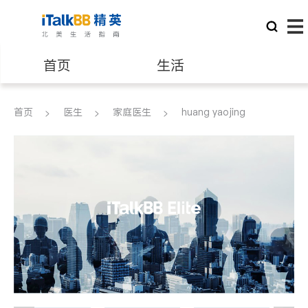
首页
生活
医生
律师
首页
医生
家庭医生
huang yaojing
保险理财
房地产租售
建筑装修
教育
养老
非盈利组织