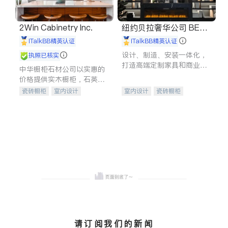
2Win Cabinetry Inc.
纽约贝拉奢华公司 BELL
A LUXE
iTalkBB精英认证
iTalkBB精英认证
设计、制造、安装一体化，
执照已核实
打造高端定制家具和商业空
中华橱柜石材公司以实惠的
间
价格提供实木橱柜，石英石
台面，多种优质不锈钢水
瓷砖橱柜
室内设计
室内设计
瓷砖橱柜
槽、水龙头与抽油烟机。品
建筑设计
卫浴洁具
卫浴洁具
地板建材
质厨房，家的选择。
室内装修
售前软装staging
室内装修
请订阅我们的新闻