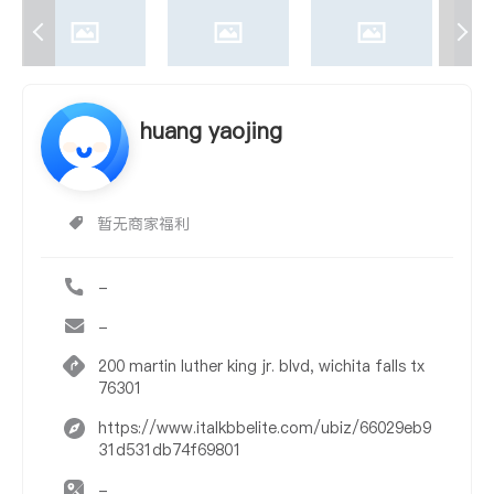
huang yaojing
暂无商家福利
-
-
200 martin luther king jr. blvd, wichita falls tx
76301
https://www.italkbbelite.com/ubiz/66029eb9
31d531db74f69801
-