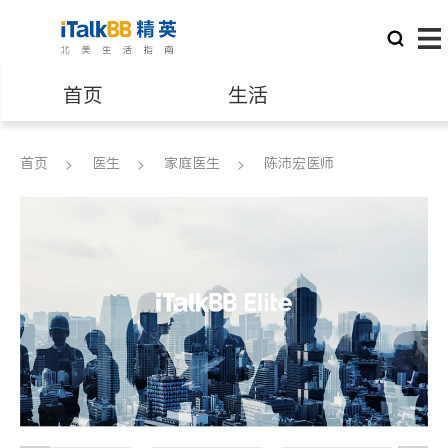
首页
生活
医生
律师
首页
医生
家庭医生
陈沛宏医师
保险理财
房地产租售
建筑装修
教育
养老
非盈利组织