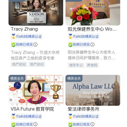
Tracy Zhang
阳光保健养生中心 World
shine
iTalkBB精英认证
iTalkBB精英认证
执照已核实
执照已核实
阳光保健养生中心为老年人
Tracy Zhang - 引领大华府
提供日间护理服务，致力于
地区房产之旅的资深专家
通过持续的护理创新来有效
地产经纪
地产经纪
老年中心
养老院
提升老年人的生活质量。
地产投资
商业地产
商铺租售
开发商建商
精英会员
精英会员
VSA Future 教育学院
爱法律师事务所
iTalkBB精英认证
iTalkBB精英认证
执照已核实
执照已核实