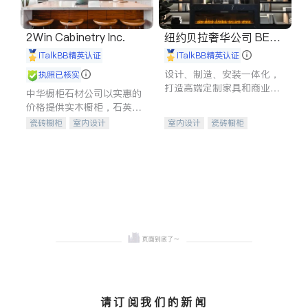
2Win Cabinetry Inc.
纽约贝拉奢华公司 BELL
A LUXE
iTalkBB精英认证
iTalkBB精英认证
设计、制造、安装一体化，
执照已核实
打造高端定制家具和商业空
中华橱柜石材公司以实惠的
间
价格提供实木橱柜，石英石
台面，多种优质不锈钢水
瓷砖橱柜
室内设计
室内设计
瓷砖橱柜
槽、水龙头与抽油烟机。品
建筑设计
卫浴洁具
卫浴洁具
地板建材
质厨房，家的选择。
室内装修
售前软装staging
室内装修
请订阅我们的新闻