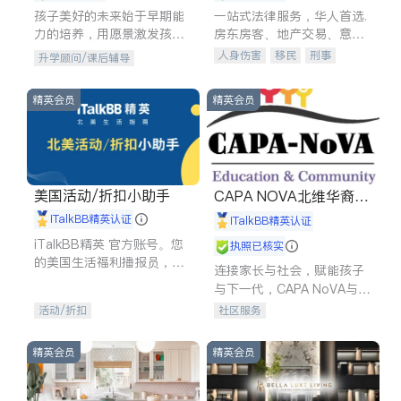
孩子美好的未来始于早期能
一站式法律服务，华人首选.
力的培养，用愿景激发孩子
房东房客、地产交易、意外
的学习潜力和动力。理念：
伤害、车祸重伤、商业诉
人身伤害
移民
刑事
升学顾问/课后辅导
拥有成长型心态是成功的基
讼、商标注册、移民信托、
车祸理赔
民事
房地产
石。
建筑合同、刑事案件全包办
信托/遗嘱
商业
商标注册
精英会员
精英会员
索赔
律师-其它
保释
美国活动/折扣小助手
CAPA NOVA北维华裔家
长会
iTalkBB精英认证
iTalkBB精英认证
iTalkBB精英 官方账号。您
执照已核实
的美国生活福利播报员，精
连接家长与社会，赋能孩子
选独家折扣、本地活动与专
与下一代，CAPA NoVA与您
业讲座，第一时间享受您的
携手建设包容、公平、充满
活动/折扣
社区服务
专属福利。
希望的社区。
精英会员
精英会员