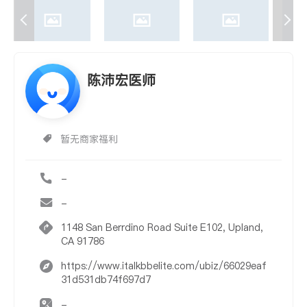
陈沛宏医师
暂无商家福利
-
-
1148 San Berrdino Road Suite E102, Upland,
CA 91786
https://www.italkbbelite.com/ubiz/66029eaf
31d531db74f697d7
-