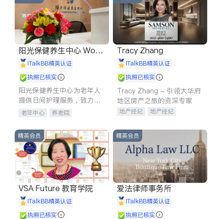
阳光保健养生中心 World
Tracy Zhang
shine
iTalkBB精英认证
iTalkBB精英认证
执照已核实
执照已核实
阳光保健养生中心为老年人
Tracy Zhang - 引领大华府
提供日间护理服务，致力于
地区房产之旅的资深专家
通过持续的护理创新来有效
地产经纪
地产经纪
老年中心
养老院
提升老年人的生活质量。
地产投资
商业地产
商铺租售
开发商建商
精英会员
精英会员
VSA Future 教育学院
爱法律师事务所
iTalkBB精英认证
iTalkBB精英认证
执照已核实
执照已核实