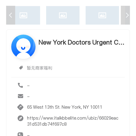
New York Doctors Urgent Car
e
暂无商家福利
-
-
65 West 13th St. New York, NY 10011
https://www.italkbbelite.com/ubiz/66029eac
31d531db74f697c8
-