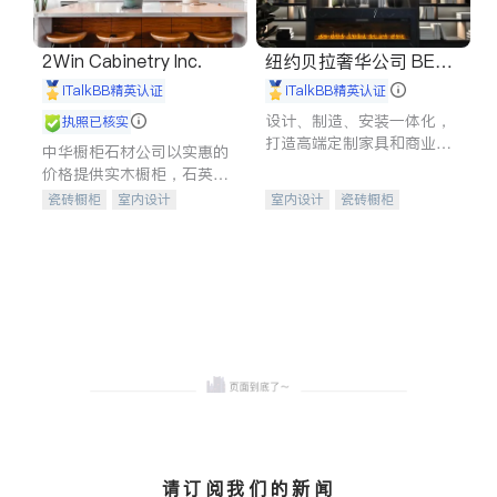
2Win Cabinetry Inc.
纽约贝拉奢华公司 BELL
A LUXE
iTalkBB精英认证
iTalkBB精英认证
设计、制造、安装一体化，
执照已核实
打造高端定制家具和商业空
中华橱柜石材公司以实惠的
间
价格提供实木橱柜，石英石
台面，多种优质不锈钢水
瓷砖橱柜
室内设计
室内设计
瓷砖橱柜
槽、水龙头与抽油烟机。品
建筑设计
卫浴洁具
卫浴洁具
地板建材
质厨房，家的选择。
室内装修
售前软装staging
室内装修
请订阅我们的新闻