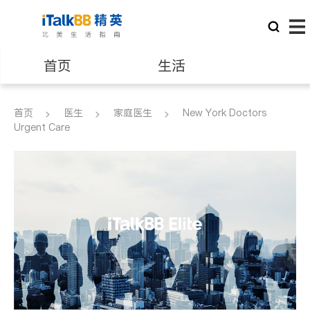
首页
生活
医生
律师
首页
医生
家庭医生
New York Doctors
Urgent Care
保险理财
房地产租售
建筑装修
教育
养老
非盈利组织