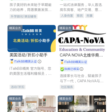
孩子美好的未来始于早期能
一站式法律服务，华人首选.
力的培养，用愿景激发孩子
房东房客、地产交易、意外
的学习潜力和动力。理念：
伤害、车祸重伤、商业诉
人身伤害
移民
刑事
升学顾问/课后辅导
拥有成长型心态是成功的基
讼、商标注册、移民信托、
车祸理赔
民事
房地产
石。
建筑合同、刑事案件全包办
信托/遗嘱
商业
商标注册
精英会员
精英会员
索赔
律师-其它
保释
美国活动/折扣小助手
CAPA NOVA北维华裔家
长会
iTalkBB精英认证
iTalkBB精英认证
iTalkBB精英 官方账号。您
执照已核实
的美国生活福利播报员，精
连接家长与社会，赋能孩子
选独家折扣、本地活动与专
与下一代，CAPA NoVA与您
业讲座，第一时间享受您的
携手建设包容、公平、充满
活动/折扣
社区服务
专属福利。
希望的社区。
精英会员
精英会员