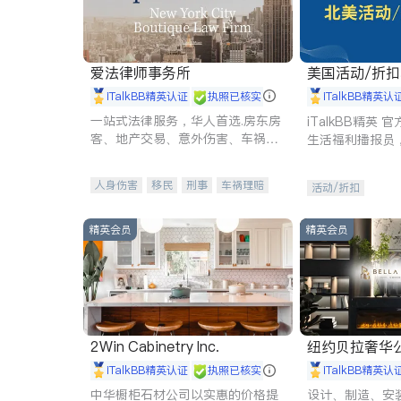
爱法律师事务所
美国活动/折
iTalkBB精英认证
执照已核实
iTalkBB精英认
一站式法律服务，华人首选.房东房
iTalkBB精英
客、地产交易、意外伤害、车祸重
生活福利播报员
伤、商业诉讼、商标注册、移民信
本地活动与专业
托、建筑合同、刑事案件全包办
受您的专属福利
人身伤害
移民
刑事
车祸理赔
活动/折扣
民事
房地产
信托/遗嘱
商业
商标注册
索赔
律师-其它
保释
精英会员
精英会员
2Win Cabinetry Inc.
纽约贝拉奢华公司 BELLA
E
iTalkBB精英认证
执照已核实
iTalkBB精英认
中华橱柜石材公司以实惠的价格提
设计、制造、安