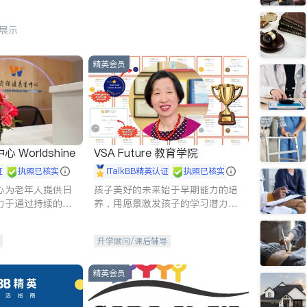
行展示
精英会员
Worldshine
VSA Future 教育学院
证
执照已核实
iTalkBB精英认证
执照已核实
心为老年人提供日
孩子美好的未来始于早期能力的培
力于通过持续的护
养，用愿景激发孩子的学习潜力和
升老年人的生活质
动力。理念：拥有成长型心态是成
功的基石。
升学顾问/课后辅导
精英会员