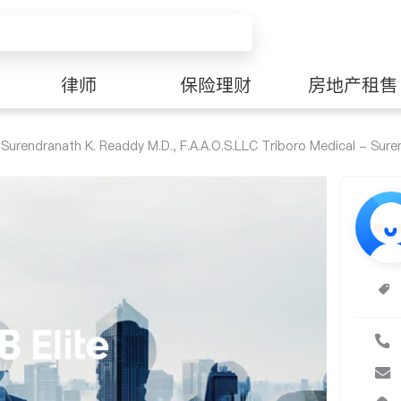
律师
保险理财
房地产租售
 Surendranath K. Readdy M.D., F.A.A.O.S.LLC Triboro Medical - Sure