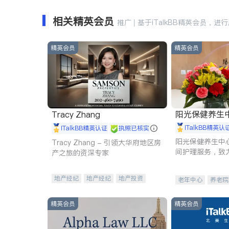
相关精英会员
推广 | 基于iTalkBB精英会员，进
精英会员
精英会员
阳光保健养生中心 
Tracy Zhang
iTalkBB精英认
iTalkBB精英认证
执照已核实
阳光保健养生中
Tracy Zhang - 引领大华府地区房
间护理服务，致
产之旅的资深专家
理创新来有效提
量。
地产经纪
地产经纪
地产投资
老年中心
养老院
商业地产
商铺租售
开发商建商
精英会员
精英会员