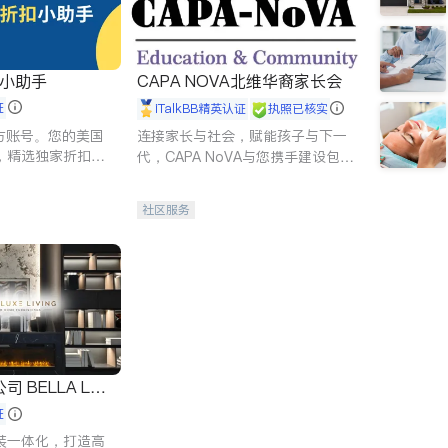
扣小助手
CAPA NOVA北维华裔家长会
证
iTalkBB精英认证
执照已核实
 官方账号。您的美国
连接家长与社会，赋能孩子与下一
，精选独家折扣、
代，CAPA NoVA与您携手建设包
讲座，第一时间享
容、公平、充满希望的社区。
。
社区服务
 LUX
证
装一体化，打造高