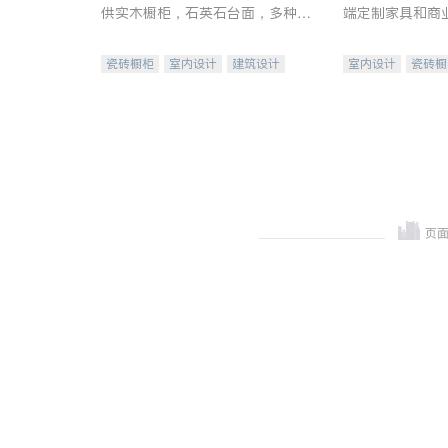
供实木橱柜，石英石台面，多种优
端定制家具和商
质不锈钢水槽、水龙头与抽油烟
机。品质厨房，家的选择。
瓷砖橱柜
室内设计
建筑设计
室内设计
瓷砖橱
卫浴洁具
室内装修
地板建材
售前软
室内装修