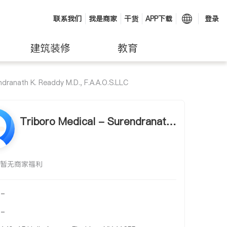
联系我们
我是商家
干货
APP下载
登录
建筑装修
教育
ndranath K. Readdy M.D., F.A.A.O.S.LLC
Triboro Medical - Surendranath
K. Readdy M.D., F.A.A.O.S.LLC Tr
iboro Medical - Surendranath K.
暂无商家福利
Readdy M.D., F.A.A.O.S.LLC
-
-