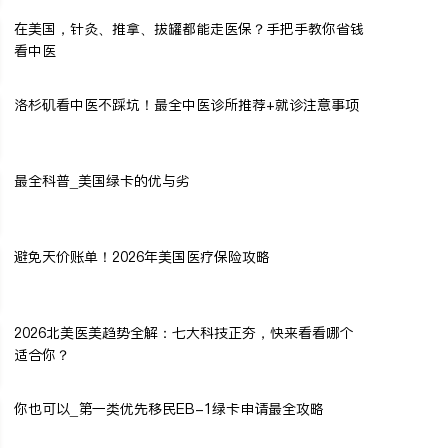
在美国，针灸、推拿、拔罐都能走医保？手把手教你省钱
看中医
洛杉矶看中医不踩坑！最全中医诊所推荐+就诊注意事项
最全科普_美国绿卡的优与劣
避免天价账单！2026年美国医疗保险攻略
2026北美医美趋势全解：七大科技正夯，快来看看哪个
适合你？
你也可以_第一类优先移民EB-1绿卡申请最全攻略