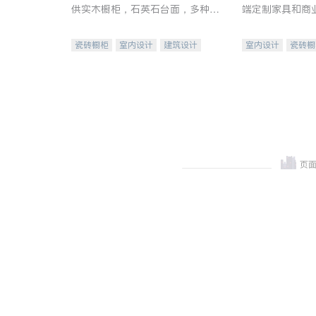
供实木橱柜，石英石台面，多种优
端定制家具和商
质不锈钢水槽、水龙头与抽油烟
机。品质厨房，家的选择。
瓷砖橱柜
室内设计
建筑设计
室内设计
瓷砖橱
卫浴洁具
室内装修
地板建材
售前软
室内装修