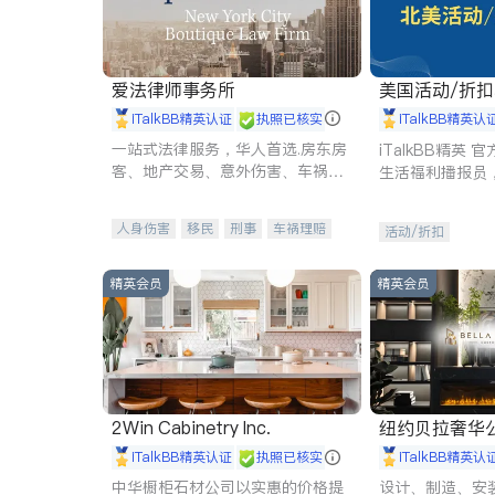
爱法律师事务所
美国活动/折
iTalkBB精英认证
执照已核实
iTalkBB精英认
一站式法律服务，华人首选.房东房
iTalkBB精英
客、地产交易、意外伤害、车祸重
生活福利播报员
伤、商业诉讼、商标注册、移民信
本地活动与专业
托、建筑合同、刑事案件全包办
受您的专属福利
人身伤害
移民
刑事
车祸理赔
活动/折扣
民事
房地产
信托/遗嘱
商业
商标注册
索赔
律师-其它
保释
精英会员
精英会员
2Win Cabinetry Inc.
纽约贝拉奢华公司 BELLA
E
iTalkBB精英认证
执照已核实
iTalkBB精英认
中华橱柜石材公司以实惠的价格提
设计、制造、安