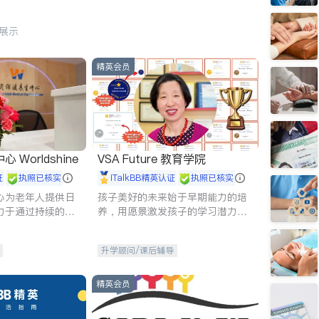
行展示
精英会员
Worldshine
VSA Future 教育学院
证
执照已核实
iTalkBB精英认证
执照已核实
心为老年人提供日
孩子美好的未来始于早期能力的培
力于通过持续的护
养，用愿景激发孩子的学习潜力和
升老年人的生活质
动力。理念：拥有成长型心态是成
功的基石。
升学顾问/课后辅导
精英会员