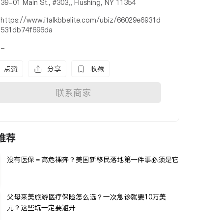
39-01 Main St., #303,, Flushing, NY 11354
https://www.italkbbelite.com/ubiz/66029e6931d
531db74f696da
-
点赞
分享
收藏
联系商家
推荐
没有医保＝高危裸奔？美国新移民落地第一件事必须是它
父母来美旅游医疗保险怎么选？一次急诊就要10万美
元？这些坑一定要避开