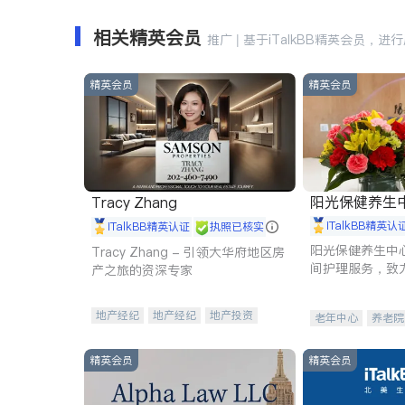
相关精英会员
推广 | 基于iTalkBB精英会员，进
精英会员
精英会员
阳光保健养生中心 
Tracy Zhang
iTalkBB精英认
iTalkBB精英认证
执照已核实
阳光保健养生中
Tracy Zhang - 引领大华府地区房
间护理服务，致
产之旅的资深专家
理创新来有效提
量。
地产经纪
地产经纪
地产投资
老年中心
养老院
商业地产
商铺租售
开发商建商
精英会员
精英会员