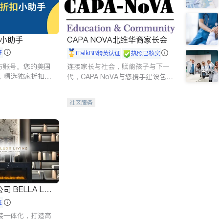
扣小助手
CAPA NOVA北维华裔家长会
证
iTalkBB精英认证
执照已核实
 官方账号。您的美国
连接家长与社会，赋能孩子与下一
，精选独家折扣、
代，CAPA NoVA与您携手建设包
讲座，第一时间享
容、公平、充满希望的社区。
。
社区服务
 LUX
证
装一体化，打造高