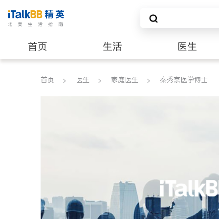
首页
生活
医生
养老
非盈利组织
首页
医生
家庭医生
秦秀京医学博士