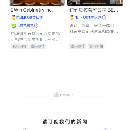
2Win Cabinetry Inc.
纽约贝拉奢华公司 BELL
A LUXE
iTalkBB精英认证
iTalkBB精英认证
设计、制造、安装一体化，
执照已核实
打造高端定制家具和商业空
中华橱柜石材公司以实惠的
间
价格提供实木橱柜，石英石
台面，多种优质不锈钢水
瓷砖橱柜
室内设计
室内设计
瓷砖橱柜
槽、水龙头与抽油烟机。品
建筑设计
卫浴洁具
卫浴洁具
地板建材
质厨房，家的选择。
室内装修
售前软装staging
室内装修
请订阅我们的新闻