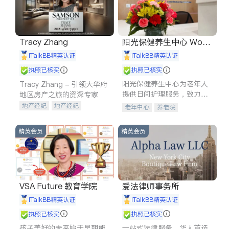
Tracy Zhang
阳光保健养生中心 World
shine
iTalkBB精英认证
iTalkBB精英认证
执照已核实
执照已核实
阳光保健养生中心为老年人
Tracy Zhang - 引领大华府
提供日间护理服务，致力于
地区房产之旅的资深专家
通过持续的护理创新来有效
地产经纪
地产经纪
老年中心
养老院
提升老年人的生活质量。
地产投资
商业地产
商铺租售
开发商建商
精英会员
精英会员
VSA Future 教育学院
爱法律师事务所
iTalkBB精英认证
iTalkBB精英认证
执照已核实
执照已核实
孩子美好的未来始于早期能
一站式法律服务，华人首选.