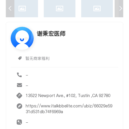
谢秉宏医师
暂无商家福利
-
-
13522 Newport Ave., #102, Tustin ,CA 92780
https://www.italkbbelite.com/ubiz/66029e59
31d531db74f6969a
-