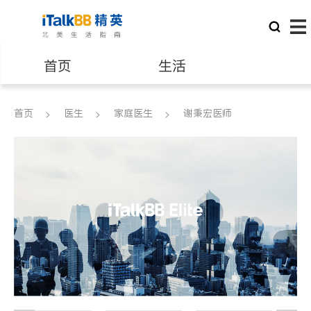
首页
生活
医生
律师
首页
医生
家庭医生
谢秉宏医师
保险理财
房地产租售
建筑装修
教育
养老
非盈利组织