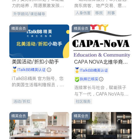
力的培养，用愿景激发孩子
房东房客、地产交易、意外
的学习潜力和动力。理念：
伤害、车祸重伤、商业诉
人身伤害
移民
刑事
升学顾问/课后辅导
拥有成长型心态是成功的基
讼、商标注册、移民信托、
车祸理赔
民事
房地产
石。
建筑合同、刑事案件全包办
信托/遗嘱
商业
商标注册
精英会员
精英会员
索赔
律师-其它
保释
美国活动/折扣小助手
CAPA NOVA北维华裔家
长会
iTalkBB精英认证
iTalkBB精英认证
iTalkBB精英 官方账号。您
执照已核实
的美国生活福利播报员，精
连接家长与社会，赋能孩子
选独家折扣、本地活动与专
与下一代，CAPA NoVA与您
业讲座，第一时间享受您的
携手建设包容、公平、充满
活动/折扣
社区服务
专属福利。
希望的社区。
精英会员
精英会员