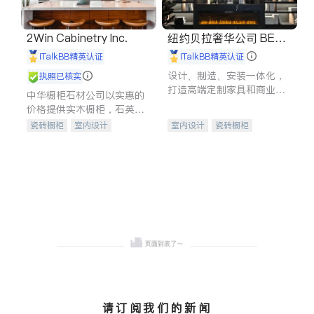
2Win Cabinetry Inc.
纽约贝拉奢华公司 BELL
A LUXE
iTalkBB精英认证
iTalkBB精英认证
设计、制造、安装一体化，
执照已核实
打造高端定制家具和商业空
中华橱柜石材公司以实惠的
间
价格提供实木橱柜，石英石
台面，多种优质不锈钢水
瓷砖橱柜
室内设计
室内设计
瓷砖橱柜
槽、水龙头与抽油烟机。品
建筑设计
卫浴洁具
卫浴洁具
地板建材
质厨房，家的选择。
室内装修
售前软装staging
室内装修
请订阅我们的新闻