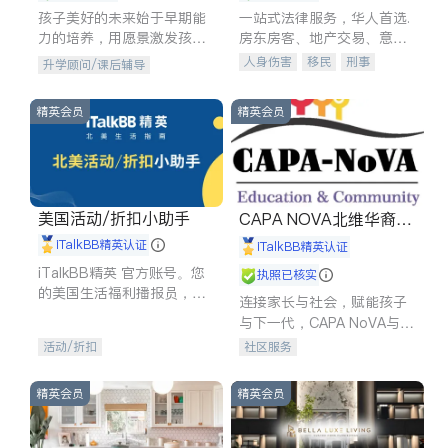
孩子美好的未来始于早期能
一站式法律服务，华人首选.
力的培养，用愿景激发孩子
房东房客、地产交易、意外
的学习潜力和动力。理念：
伤害、车祸重伤、商业诉
人身伤害
移民
刑事
升学顾问/课后辅导
拥有成长型心态是成功的基
讼、商标注册、移民信托、
车祸理赔
民事
房地产
石。
建筑合同、刑事案件全包办
信托/遗嘱
商业
商标注册
精英会员
精英会员
索赔
律师-其它
保释
美国活动/折扣小助手
CAPA NOVA北维华裔家
长会
iTalkBB精英认证
iTalkBB精英认证
iTalkBB精英 官方账号。您
执照已核实
的美国生活福利播报员，精
连接家长与社会，赋能孩子
选独家折扣、本地活动与专
与下一代，CAPA NoVA与您
业讲座，第一时间享受您的
携手建设包容、公平、充满
活动/折扣
社区服务
专属福利。
希望的社区。
精英会员
精英会员