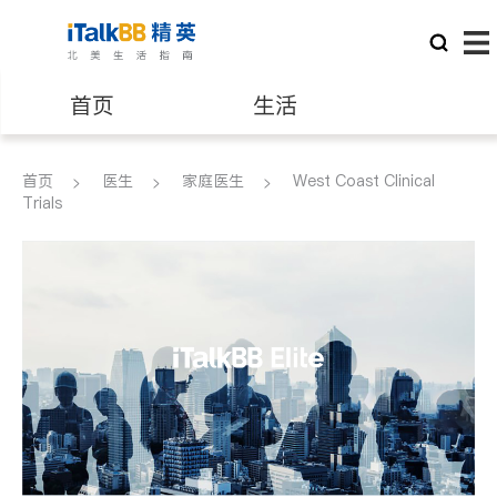
首页
生活
医生
律师
首页
医生
家庭医生
West Coast Clinical
Trials
保险理财
房地产租售
建筑装修
教育
养老
非盈利组织