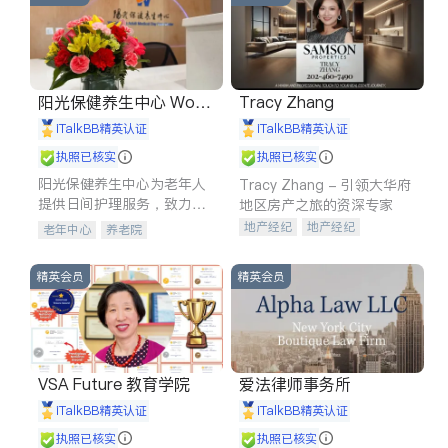
阳光保健养生中心 World
Tracy Zhang
shine
iTalkBB精英认证
iTalkBB精英认证
执照已核实
执照已核实
阳光保健养生中心为老年人
Tracy Zhang - 引领大华府
提供日间护理服务，致力于
地区房产之旅的资深专家
通过持续的护理创新来有效
地产经纪
地产经纪
老年中心
养老院
提升老年人的生活质量。
地产投资
商业地产
商铺租售
开发商建商
精英会员
精英会员
VSA Future 教育学院
爱法律师事务所
iTalkBB精英认证
iTalkBB精英认证
执照已核实
执照已核实