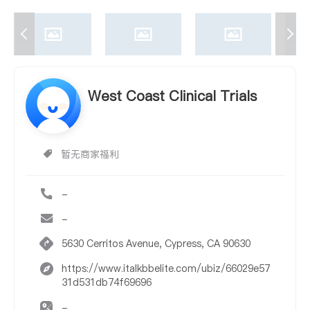
West Coast Clinical Trials
暂无商家福利
-
-
5630 Cerritos Avenue, Cypress, CA 90630
https://www.italkbbelite.com/ubiz/66029e57
31d531db74f69696
-