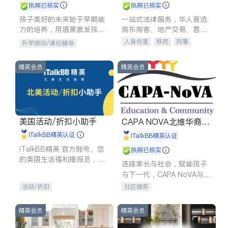
执照已核实
执照已核实
孩子美好的未来始于早期能
一站式法律服务，华人首选.
力的培养，用愿景激发孩子
房东房客、地产交易、意外
的学习潜力和动力。理念：
伤害、车祸重伤、商业诉
人身伤害
移民
刑事
升学顾问/课后辅导
拥有成长型心态是成功的基
讼、商标注册、移民信托、
车祸理赔
民事
房地产
石。
建筑合同、刑事案件全包办
信托/遗嘱
商业
商标注册
精英会员
精英会员
索赔
律师-其它
保释
美国活动/折扣小助手
CAPA NOVA北维华裔家
长会
iTalkBB精英认证
iTalkBB精英认证
iTalkBB精英 官方账号。您
执照已核实
的美国生活福利播报员，精
连接家长与社会，赋能孩子
选独家折扣、本地活动与专
与下一代，CAPA NoVA与您
业讲座，第一时间享受您的
携手建设包容、公平、充满
活动/折扣
社区服务
专属福利。
希望的社区。
精英会员
精英会员