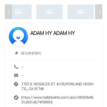
ADAM HY ADAM HY
暂无商家福利
-
-
1725 S. NOGALES ST. #105,ROWLAND HEIGH
TS,, CA 91748
https://www.italkbbelite.com/ubiz/66029e46
31d531db74f69654