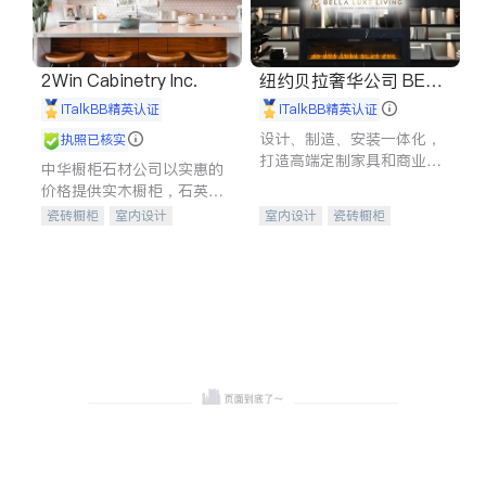
2Win Cabinetry Inc.
纽约贝拉奢华公司 BELL
A LUXE
iTalkBB精英认证
iTalkBB精英认证
设计、制造、安装一体化，
执照已核实
打造高端定制家具和商业空
中华橱柜石材公司以实惠的
间
价格提供实木橱柜，石英石
台面，多种优质不锈钢水
瓷砖橱柜
室内设计
室内设计
瓷砖橱柜
槽、水龙头与抽油烟机。品
建筑设计
卫浴洁具
卫浴洁具
地板建材
质厨房，家的选择。
室内装修
售前软装staging
室内装修