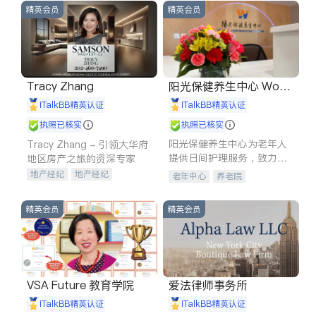
精英会员
精英会员
Tracy Zhang
阳光保健养生中心 World
shine
iTalkBB精英认证
iTalkBB精英认证
执照已核实
执照已核实
阳光保健养生中心为老年人
Tracy Zhang - 引领大华府
提供日间护理服务，致力于
地区房产之旅的资深专家
通过持续的护理创新来有效
地产经纪
地产经纪
老年中心
养老院
提升老年人的生活质量。
地产投资
商业地产
商铺租售
开发商建商
精英会员
精英会员
VSA Future 教育学院
爱法律师事务所
iTalkBB精英认证
iTalkBB精英认证