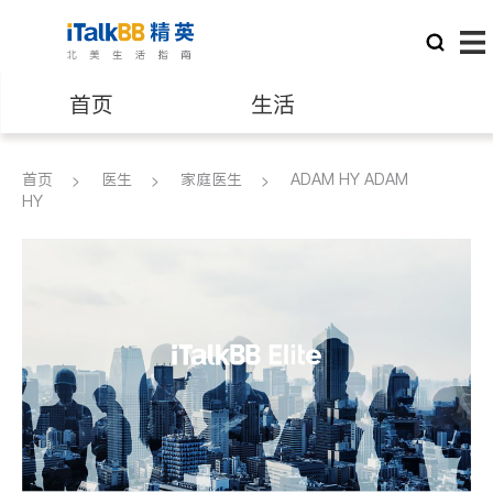
首页
生活
医生
律师
首页
医生
家庭医生
ADAM HY ADAM
HY
保险理财
房地产租售
建筑装修
教育
养老
非盈利组织