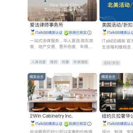
爱法律师事务所
美国活动/折
iTalkBB精英认证
执照已核实
iTalkBB精英认
一站式法律服务，华人首选.房东房
iTalkBB精英
客、地产交易、意外伤害、车祸重
生活福利播报员
伤、商业诉讼、商标注册、移民信
本地活动与专业
托、建筑合同、刑事案件全包办
受您的专属福利
人身伤害
移民
刑事
车祸理赔
活动/折扣
民事
房地产
信托/遗嘱
商业
商标注册
索赔
律师-其它
保释
精英会员
精英会员
2Win Cabinetry Inc.
纽约贝拉奢华公司 BELLA
E
iTalkBB精英认证
执照已核实
iTalkBB精英认
中华橱柜石材公司以实惠的价格提
设计、制造、安