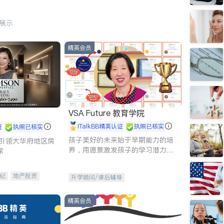
行展示
精英会员
VSA Future 教育学院
iTalkBB精英认证
执照已核实
证
执照已核实
孩子美好的未来始于早期能力的培
g - 引领大华府地区房
养，用愿景激发孩子的学习潜力和
家
动力。理念：拥有成长型心态是成
功的基石。
纪
地产投资
升学顾问/课后辅导
租售
开发商建商
精英会员