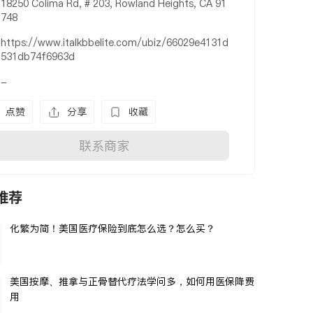
18250 Colima Rd, # 203, Rowland Heights, CA 91
748
https://www.italkbbelite.com/ubiz/66029e4131d
531db74f6963d
-
点赞
分享
收藏
联系商家
推荐
化繁为简！美国医疗保险到底怎么选？怎么买？
美国按摩、推拿与正骨替代疗法学问多，如何用医保降费
用