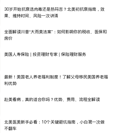
30岁开始抗衰选肉毒还是热玛吉？北美初抗衰指南，效
果、维持时间、风险一次讲清
全面解读川普“大而美法案”：如何影响你的税收、医保和
房价
美国人寿保险 | 投资理财专家 | 保险理财服务
最新！美国老人养老福利制度！了解父母移民美国养老福
利优势
赴美看病，真的适合你吗？优势、费用、流程全解读
北美医美新手必看：10个关键避坑指南，小白第一次做
不翻车