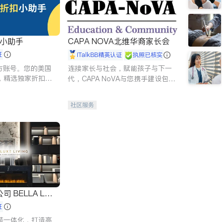
扣小助手
CAPA NOVA北维华裔家长会
证
iTalkBB精英认证
执照已核实
 官方账号。您的美国
连接家长与社会，赋能孩子与下一
，精选独家折扣、
代，CAPA NoVA与您携手建设包
讲座，第一时间享
容、公平、充满希望的社区。
。
社区服务
 LUX
证
装一体化，打造高