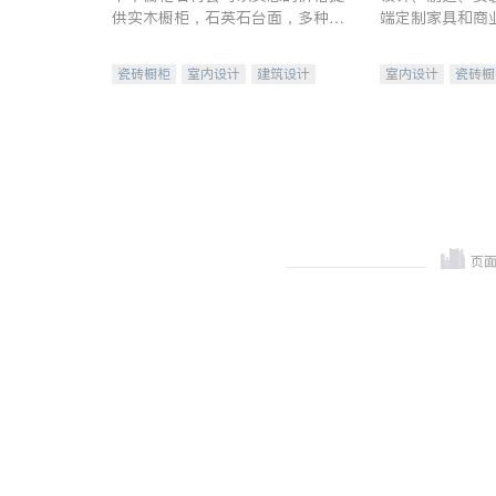
供实木橱柜，石英石台面，多种优
端定制家具和商
质不锈钢水槽、水龙头与抽油烟
机。品质厨房，家的选择。
瓷砖橱柜
室内设计
建筑设计
室内设计
瓷砖橱
卫浴洁具
室内装修
地板建材
售前软
室内装修