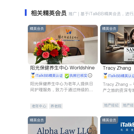
相关精英会员
推广 | 基于iTalkBB精英会员，进
精英会员
精英会员
阳光保健养生中心 Worldshine
Tracy Zhang
iTalkBB精英认证
执照已核实
iTalkBB精英认
阳光保健养生中心为老年人提供日
Tracy Zhan
间护理服务，致力于通过持续的护
产之旅的资深专
理创新来有效提升老年人的生活质
量。
地产经纪
地产经
老年中心
养老院
商业地产
商铺
精英会员
精英会员