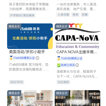
孩子美好的未来始于早期能
一站式法律服务，华人首选.
力的培养，用愿景激发孩子
房东房客、地产交易、意外
的学习潜力和动力。理念：
伤害、车祸重伤、商业诉
人身伤害
移民
刑事
升学顾问/课后辅导
拥有成长型心态是成功的基
讼、商标注册、移民信托、
车祸理赔
民事
房地产
石。
建筑合同、刑事案件全包办
信托/遗嘱
商业
商标注册
精英会员
精英会员
索赔
律师-其它
保释
美国活动/折扣小助手
CAPA NOVA北维华裔家
长会
iTalkBB精英认证
iTalkBB精英认证
iTalkBB精英 官方账号。您
执照已核实
的美国生活福利播报员，精
连接家长与社会，赋能孩子
选独家折扣、本地活动与专
与下一代，CAPA NoVA与您
业讲座，第一时间享受您的
携手建设包容、公平、充满
活动/折扣
社区服务
专属福利。
希望的社区。
精英会员
精英会员