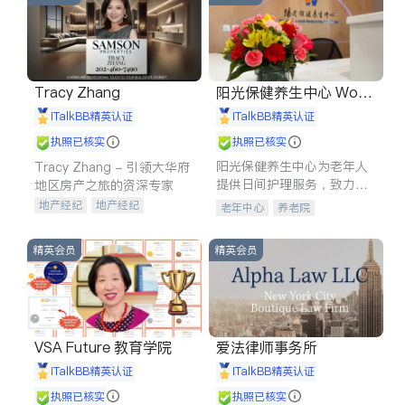
Tracy Zhang
阳光保健养生中心 World
shine
iTalkBB精英认证
iTalkBB精英认证
执照已核实
执照已核实
阳光保健养生中心为老年人
Tracy Zhang - 引领大华府
提供日间护理服务，致力于
地区房产之旅的资深专家
通过持续的护理创新来有效
地产经纪
地产经纪
老年中心
养老院
提升老年人的生活质量。
地产投资
商业地产
商铺租售
开发商建商
精英会员
精英会员
VSA Future 教育学院
爱法律师事务所
iTalkBB精英认证
iTalkBB精英认证
执照已核实
执照已核实