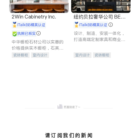
2Win Cabinetry Inc.
纽约贝拉奢华公司 BELL
A LUXE
iTalkBB精英认证
iTalkBB精英认证
设计、制造、安装一体化，
执照已核实
打造高端定制家具和商业空
中华橱柜石材公司以实惠的
间
价格提供实木橱柜，石英石
台面，多种优质不锈钢水
瓷砖橱柜
室内设计
室内设计
瓷砖橱柜
槽、水龙头与抽油烟机。品
建筑设计
卫浴洁具
卫浴洁具
地板建材
质厨房，家的选择。
室内装修
售前软装staging
室内装修
请订阅我们的新闻