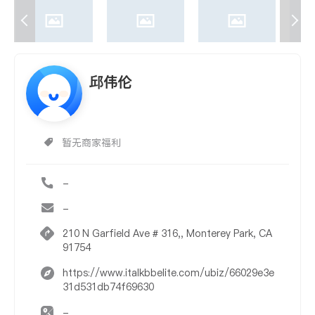
邱伟伦
暂无商家福利
-
-
210 N Garfield Ave # 316,, Monterey Park, CA
91754
https://www.italkbbelite.com/ubiz/66029e3e
31d531db74f69630
-