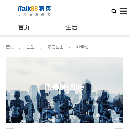
首页
生活
医生
律师
首页
医生
家庭医生
邱伟伦
保险理财
房地产租售
建筑装修
教育
养老
非盈利组织