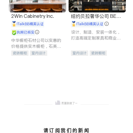
2Win Cabinetry Inc.
纽约贝拉奢华公司 BELL
A LUXE
iTalkBB精英认证
iTalkBB精英认证
设计、制造、安装一体化，
执照已核实
打造高端定制家具和商业空
中华橱柜石材公司以实惠的
间
价格提供实木橱柜，石英石
台面，多种优质不锈钢水
瓷砖橱柜
室内设计
室内设计
瓷砖橱柜
槽、水龙头与抽油烟机。品
建筑设计
卫浴洁具
卫浴洁具
地板建材
质厨房，家的选择。
室内装修
售前软装staging
室内装修
请订阅我们的新闻