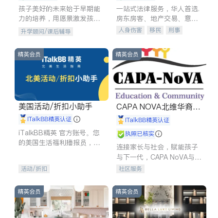
孩子美好的未来始于早期能
一站式法律服务，华人首选.
力的培养，用愿景激发孩子
房东房客、地产交易、意外
的学习潜力和动力。理念：
伤害、车祸重伤、商业诉
人身伤害
移民
刑事
升学顾问/课后辅导
拥有成长型心态是成功的基
讼、商标注册、移民信托、
车祸理赔
民事
房地产
石。
建筑合同、刑事案件全包办
信托/遗嘱
商业
商标注册
精英会员
精英会员
索赔
律师-其它
保释
美国活动/折扣小助手
CAPA NOVA北维华裔家
长会
iTalkBB精英认证
iTalkBB精英认证
iTalkBB精英 官方账号。您
执照已核实
的美国生活福利播报员，精
连接家长与社会，赋能孩子
选独家折扣、本地活动与专
与下一代，CAPA NoVA与您
业讲座，第一时间享受您的
携手建设包容、公平、充满
活动/折扣
社区服务
专属福利。
希望的社区。
精英会员
精英会员