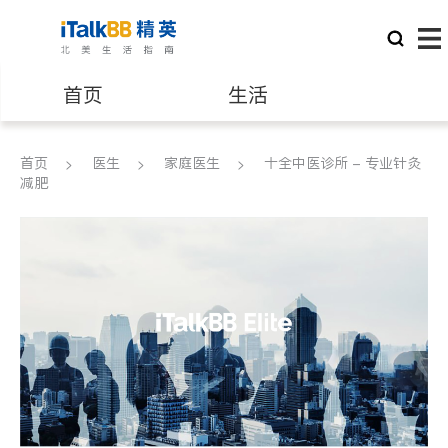
首页
生活
医生
律师
首页
医生
家庭医生
十全中医诊所 - 专业针灸
减肥
保险理财
房地产租售
建筑装修
教育
养老
非盈利组织