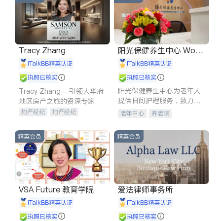
Tracy Zhang
阳光保健养生中心 World
shine
iTalkBB精英认证
iTalkBB精英认证
执照已核实
执照已核实
阳光保健养生中心为老年人
Tracy Zhang - 引领大华府
提供日间护理服务，致力于
地区房产之旅的资深专家
通过持续的护理创新来有效
地产经纪
地产经纪
老年中心
养老院
提升老年人的生活质量。
地产投资
商业地产
商铺租售
开发商建商
精英会员
精英会员
VSA Future 教育学院
爱法律师事务所
iTalkBB精英认证
iTalkBB精英认证
执照已核实
执照已核实