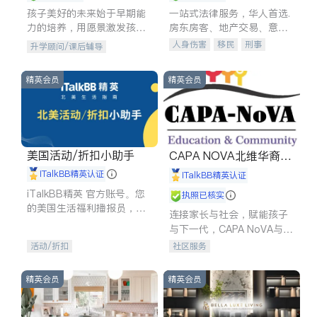
孩子美好的未来始于早期能
一站式法律服务，华人首选.
力的培养，用愿景激发孩子
房东房客、地产交易、意外
的学习潜力和动力。理念：
伤害、车祸重伤、商业诉
人身伤害
移民
刑事
升学顾问/课后辅导
拥有成长型心态是成功的基
讼、商标注册、移民信托、
车祸理赔
民事
房地产
石。
建筑合同、刑事案件全包办
信托/遗嘱
商业
商标注册
精英会员
精英会员
索赔
律师-其它
保释
美国活动/折扣小助手
CAPA NOVA北维华裔家
长会
iTalkBB精英认证
iTalkBB精英认证
iTalkBB精英 官方账号。您
执照已核实
的美国生活福利播报员，精
连接家长与社会，赋能孩子
选独家折扣、本地活动与专
与下一代，CAPA NoVA与您
业讲座，第一时间享受您的
携手建设包容、公平、充满
活动/折扣
社区服务
专属福利。
希望的社区。
精英会员
精英会员