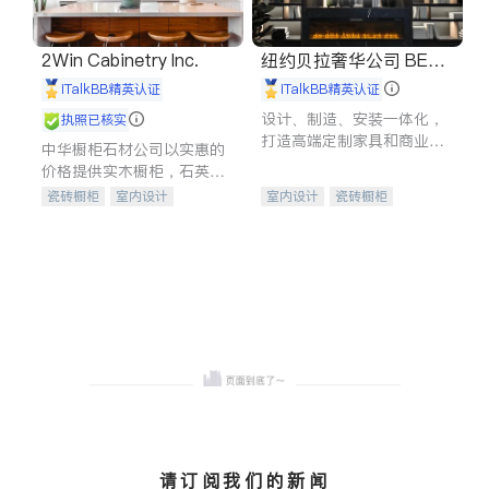
2Win Cabinetry Inc.
纽约贝拉奢华公司 BELL
A LUXE
iTalkBB精英认证
iTalkBB精英认证
设计、制造、安装一体化，
执照已核实
打造高端定制家具和商业空
中华橱柜石材公司以实惠的
间
价格提供实木橱柜，石英石
台面，多种优质不锈钢水
瓷砖橱柜
室内设计
室内设计
瓷砖橱柜
槽、水龙头与抽油烟机。品
建筑设计
卫浴洁具
卫浴洁具
地板建材
质厨房，家的选择。
室内装修
售前软装staging
室内装修
请订阅我们的新闻