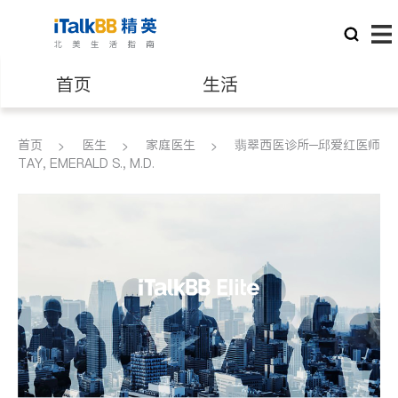
首页
生活
医生
律师
首页
医生
家庭医生
翡翠西医诊所─邱爱红医师
TAY, EMERALD S., M.D.
保险理财
房地产租售
建筑装修
教育
养老
非盈利组织