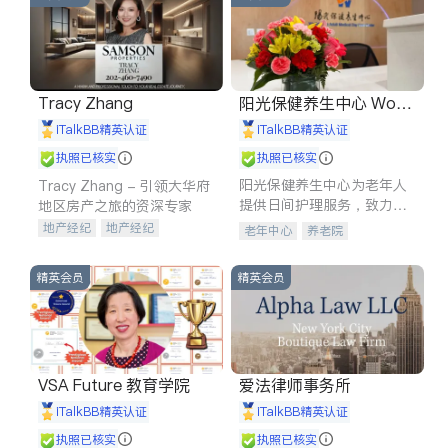
Tracy Zhang
阳光保健养生中心 World
shine
iTalkBB精英认证
iTalkBB精英认证
执照已核实
执照已核实
阳光保健养生中心为老年人
Tracy Zhang - 引领大华府
提供日间护理服务，致力于
地区房产之旅的资深专家
通过持续的护理创新来有效
地产经纪
地产经纪
老年中心
养老院
提升老年人的生活质量。
地产投资
商业地产
商铺租售
开发商建商
精英会员
精英会员
VSA Future 教育学院
爱法律师事务所
iTalkBB精英认证
iTalkBB精英认证
执照已核实
执照已核实