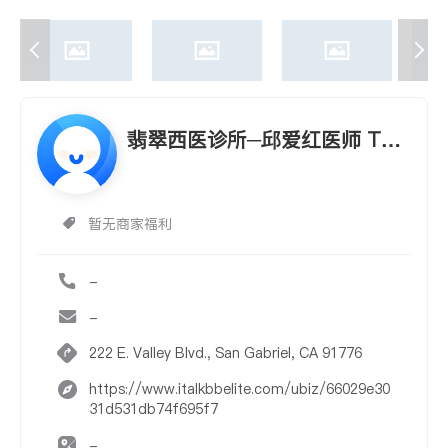
翡翠西医诊所─邱爱红医师 TA
Y, EMERALD S., M.D.
暂无商家福利
-
-
222 E. Valley Blvd., San Gabriel, CA 91776
https://www.italkbbelite.com/ubiz/66029e30
31d531db74f695f7
-