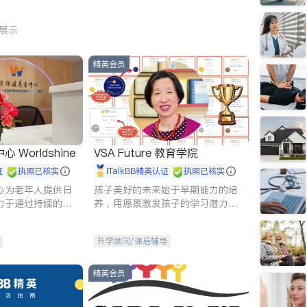
行展示
精英会员
Worldshine
VSA Future 教育学院
证
执照已核实
iTalkBB精英认证
执照已核实
心为老年人提供日
孩子美好的未来始于早期能力的培
力于通过持续的护
养，用愿景激发孩子的学习潜力和
升老年人的生活质
动力。理念：拥有成长型心态是成
功的基石。
升学顾问/课后辅导
精英会员