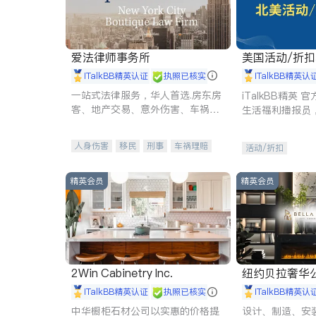
爱法律师事务所
美国活动/折
iTalkBB精英认证
执照已核实
iTalkBB精英认
一站式法律服务，华人首选.房东房
iTalkBB精英
客、地产交易、意外伤害、车祸重
生活福利播报员
伤、商业诉讼、商标注册、移民信
本地活动与专业
托、建筑合同、刑事案件全包办
受您的专属福利
人身伤害
移民
刑事
车祸理赔
活动/折扣
民事
房地产
信托/遗嘱
商业
商标注册
索赔
律师-其它
保释
精英会员
精英会员
2Win Cabinetry Inc.
纽约贝拉奢华公司 BELLA
E
iTalkBB精英认证
执照已核实
iTalkBB精英认
中华橱柜石材公司以实惠的价格提
设计、制造、安