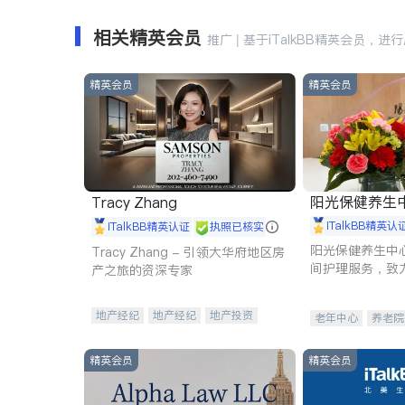
相关精英会员
推广 | 基于iTalkBB精英会员，进
精英会员
精英会员
阳光保健养生中心 
Tracy Zhang
iTalkBB精英认
iTalkBB精英认证
执照已核实
阳光保健养生中
Tracy Zhang - 引领大华府地区房
间护理服务，致
产之旅的资深专家
理创新来有效提
量。
地产经纪
地产经纪
地产投资
老年中心
养老院
商业地产
商铺租售
开发商建商
精英会员
精英会员