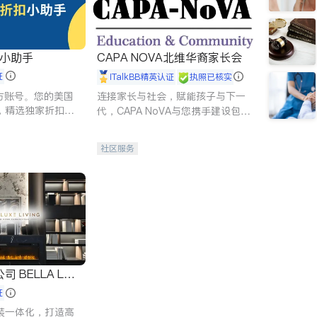
扣小助手
CAPA NOVA北维华裔家长会
证
iTalkBB精英认证
执照已核实
 官方账号。您的美国
连接家长与社会，赋能孩子与下一
，精选独家折扣、
代，CAPA NoVA与您携手建设包
讲座，第一时间享
容、公平、充满希望的社区。
。
社区服务
 LUX
证
装一体化，打造高