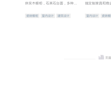
供实木橱柜，石英石台面，多种优
端定制家具和商
质不锈钢水槽、水龙头与抽油烟
机。品质厨房，家的选择。
瓷砖橱柜
室内设计
建筑设计
室内设计
瓷砖橱
卫浴洁具
室内装修
地板建材
售前软
室内装修