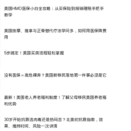
美国HMO医保小白全攻略：从买保险到报销理赔手把手
教学
美国按摩、推拿与正骨替代疗法学问多，如何用医保降费
用
5步搞定！美国买房流程轻松掌握
没有医保＝高危裸奔？美国新移民落地第一件事必须是它
最新！美国老人养老福利制度！了解父母移民美国养老福
利优势
30岁开始抗衰选肉毒还是热玛吉？北美初抗衰指南，效
果、维持时间、风险一次讲清