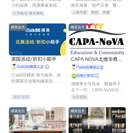
力的培养，用愿景激发孩子
房东房客、地产交易、意外
的学习潜力和动力。理念：
伤害、车祸重伤、商业诉
人身伤害
移民
刑事
升学顾问/课后辅导
拥有成长型心态是成功的基
讼、商标注册、移民信托、
车祸理赔
民事
房地产
石。
建筑合同、刑事案件全包办
信托/遗嘱
商业
商标注册
精英会员
精英会员
索赔
律师-其它
保释
美国活动/折扣小助手
CAPA NOVA北维华裔家
长会
iTalkBB精英认证
iTalkBB精英认证
iTalkBB精英 官方账号。您
执照已核实
的美国生活福利播报员，精
连接家长与社会，赋能孩子
选独家折扣、本地活动与专
与下一代，CAPA NoVA与您
业讲座，第一时间享受您的
携手建设包容、公平、充满
活动/折扣
社区服务
专属福利。
希望的社区。
精英会员
精英会员