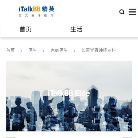
首页
生活
医生
律师
首页
医生
家庭医生
长青脊骨神经专科
保险理财
房地产租售
建筑装修
教育
养老
非盈利组织