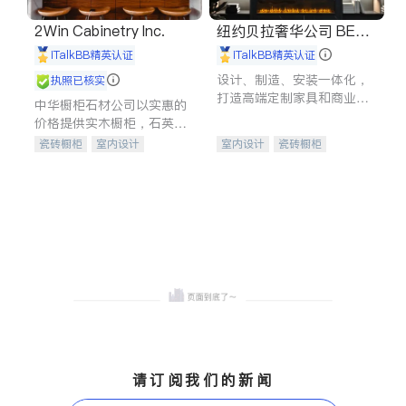
2Win Cabinetry Inc.
纽约贝拉奢华公司 BELL
A LUXE
iTalkBB精英认证
iTalkBB精英认证
设计、制造、安装一体化，
执照已核实
打造高端定制家具和商业空
中华橱柜石材公司以实惠的
间
价格提供实木橱柜，石英石
台面，多种优质不锈钢水
瓷砖橱柜
室内设计
室内设计
瓷砖橱柜
槽、水龙头与抽油烟机。品
建筑设计
卫浴洁具
卫浴洁具
地板建材
质厨房，家的选择。
室内装修
售前软装staging
室内装修
请订阅我们的新闻