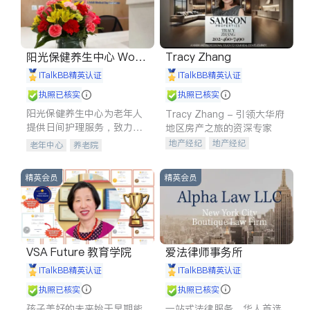
阳光保健养生中心 World
Tracy Zhang
shine
iTalkBB精英认证
iTalkBB精英认证
执照已核实
执照已核实
阳光保健养生中心为老年人
Tracy Zhang - 引领大华府
提供日间护理服务，致力于
地区房产之旅的资深专家
通过持续的护理创新来有效
地产经纪
地产经纪
老年中心
养老院
提升老年人的生活质量。
地产投资
商业地产
商铺租售
开发商建商
精英会员
精英会员
VSA Future 教育学院
爱法律师事务所
iTalkBB精英认证
iTalkBB精英认证
执照已核实
执照已核实
孩子美好的未来始于早期能
一站式法律服务，华人首选.