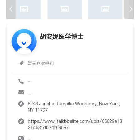
胡安妮医学博士
暂无商家福利
-
-
8243 Jericho Turnpike Woodbury, New York,
NY 11797
https://www.italkbbelite.com/ubiz/66029e13
31d531db74f69587
-