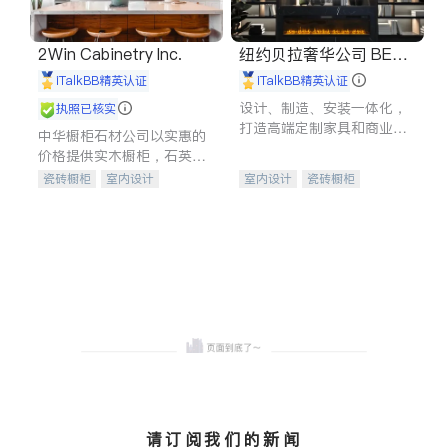
2Win Cabinetry Inc.
纽约贝拉奢华公司 BELL
A LUXE
iTalkBB精英认证
iTalkBB精英认证
设计、制造、安装一体化，
执照已核实
打造高端定制家具和商业空
中华橱柜石材公司以实惠的
间
价格提供实木橱柜，石英石
台面，多种优质不锈钢水
瓷砖橱柜
室内设计
室内设计
瓷砖橱柜
槽、水龙头与抽油烟机。品
建筑设计
卫浴洁具
卫浴洁具
地板建材
质厨房，家的选择。
室内装修
售前软装staging
室内装修
请订阅我们的新闻