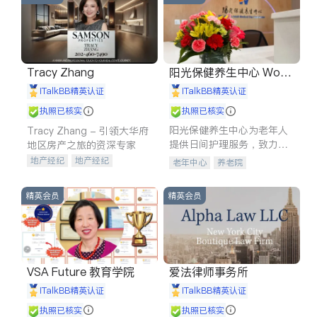
Tracy Zhang
阳光保健养生中心 World
shine
iTalkBB精英认证
iTalkBB精英认证
执照已核实
执照已核实
阳光保健养生中心为老年人
Tracy Zhang - 引领大华府
提供日间护理服务，致力于
地区房产之旅的资深专家
通过持续的护理创新来有效
地产经纪
地产经纪
老年中心
养老院
提升老年人的生活质量。
地产投资
商业地产
商铺租售
开发商建商
精英会员
精英会员
VSA Future 教育学院
爱法律师事务所
iTalkBB精英认证
iTalkBB精英认证
执照已核实
执照已核实