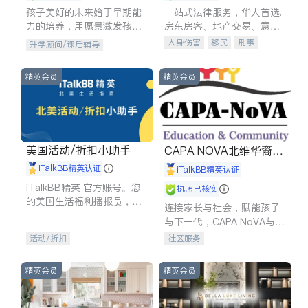
孩子美好的未来始于早期能
一站式法律服务，华人首选.
力的培养，用愿景激发孩子
房东房客、地产交易、意外
的学习潜力和动力。理念：
伤害、车祸重伤、商业诉
人身伤害
移民
刑事
升学顾问/课后辅导
拥有成长型心态是成功的基
讼、商标注册、移民信托、
车祸理赔
民事
房地产
石。
建筑合同、刑事案件全包办
信托/遗嘱
商业
商标注册
精英会员
精英会员
索赔
律师-其它
保释
美国活动/折扣小助手
CAPA NOVA北维华裔家
长会
iTalkBB精英认证
iTalkBB精英认证
iTalkBB精英 官方账号。您
执照已核实
的美国生活福利播报员，精
连接家长与社会，赋能孩子
选独家折扣、本地活动与专
与下一代，CAPA NoVA与您
业讲座，第一时间享受您的
携手建设包容、公平、充满
活动/折扣
社区服务
专属福利。
希望的社区。
精英会员
精英会员