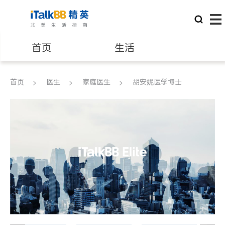
首页
生活
医生
律师
首页
医生
家庭医生
胡安妮医学博士
保险理财
房地产租售
建筑装修
教育
养老
非盈利组织