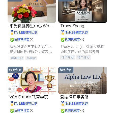
阳光保健养生中心 World
Tracy Zhang
shine
iTalkBB精英认证
iTalkBB精英认证
执照已核实
执照已核实
阳光保健养生中心为老年人
Tracy Zhang - 引领大华府
提供日间护理服务，致力于
地区房产之旅的资深专家
通过持续的护理创新来有效
地产经纪
地产经纪
老年中心
养老院
提升老年人的生活质量。
地产投资
商业地产
商铺租售
开发商建商
精英会员
精英会员
VSA Future 教育学院
爱法律师事务所
iTalkBB精英认证
iTalkBB精英认证
执照已核实
执照已核实