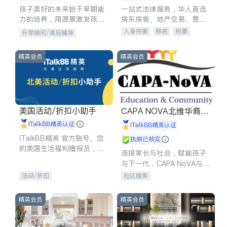
孩子美好的未来始于早期能
一站式法律服务，华人首选.
力的培养，用愿景激发孩子
房东房客、地产交易、意外
的学习潜力和动力。理念：
伤害、车祸重伤、商业诉
人身伤害
移民
刑事
升学顾问/课后辅导
拥有成长型心态是成功的基
讼、商标注册、移民信托、
车祸理赔
民事
房地产
石。
建筑合同、刑事案件全包办
信托/遗嘱
商业
商标注册
精英会员
精英会员
索赔
律师-其它
保释
美国活动/折扣小助手
CAPA NOVA北维华裔家
长会
iTalkBB精英认证
iTalkBB精英认证
iTalkBB精英 官方账号。您
执照已核实
的美国生活福利播报员，精
连接家长与社会，赋能孩子
选独家折扣、本地活动与专
与下一代，CAPA NoVA与您
业讲座，第一时间享受您的
携手建设包容、公平、充满
活动/折扣
社区服务
专属福利。
希望的社区。
精英会员
精英会员