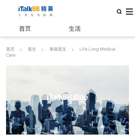
首页
生活
医生
律师
首页
医生
家庭医生
Life Long Medical
Care
保险理财
房地产租售
建筑装修
教育
养老
非盈利组织