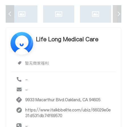
Life Long Medical Care
暂无商家福利
-
-
9933 Macarthur Blvd.Oakland, CA 94605
https://www.italkbbelite.com/ubiz/66029e0e
31d531db74f69570
-