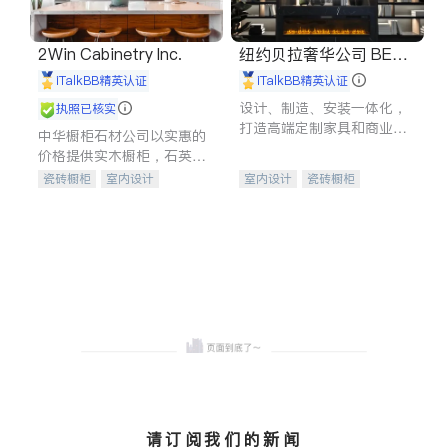
2Win Cabinetry Inc.
纽约贝拉奢华公司 BELL
A LUXE
iTalkBB精英认证
iTalkBB精英认证
设计、制造、安装一体化，
执照已核实
打造高端定制家具和商业空
中华橱柜石材公司以实惠的
间
价格提供实木橱柜，石英石
台面，多种优质不锈钢水
瓷砖橱柜
室内设计
室内设计
瓷砖橱柜
槽、水龙头与抽油烟机。品
建筑设计
卫浴洁具
卫浴洁具
地板建材
质厨房，家的选择。
室内装修
售前软装staging
室内装修
请订阅我们的新闻