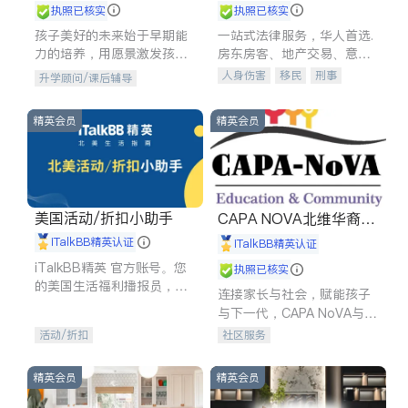
执照已核实
执照已核实
孩子美好的未来始于早期能
一站式法律服务，华人首选.
力的培养，用愿景激发孩子
房东房客、地产交易、意外
的学习潜力和动力。理念：
伤害、车祸重伤、商业诉
人身伤害
移民
刑事
升学顾问/课后辅导
拥有成长型心态是成功的基
讼、商标注册、移民信托、
车祸理赔
民事
房地产
石。
建筑合同、刑事案件全包办
信托/遗嘱
商业
商标注册
精英会员
精英会员
索赔
律师-其它
保释
美国活动/折扣小助手
CAPA NOVA北维华裔家
长会
iTalkBB精英认证
iTalkBB精英认证
iTalkBB精英 官方账号。您
执照已核实
的美国生活福利播报员，精
连接家长与社会，赋能孩子
选独家折扣、本地活动与专
与下一代，CAPA NoVA与您
业讲座，第一时间享受您的
携手建设包容、公平、充满
活动/折扣
社区服务
专属福利。
希望的社区。
精英会员
精英会员