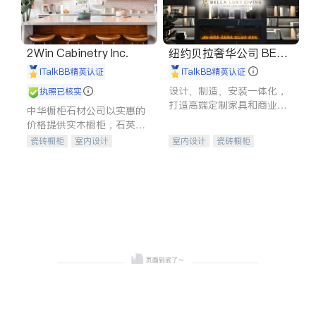
2Win Cabinetry Inc.
纽约贝拉奢华公司 BELL
A LUXE
iTalkBB精英认证
iTalkBB精英认证
设计、制造、安装一体化，
执照已核实
打造高端定制家具和商业空
中华橱柜石材公司以实惠的
间
价格提供实木橱柜，石英石
台面，多种优质不锈钢水
瓷砖橱柜
室内设计
室内设计
瓷砖橱柜
槽、水龙头与抽油烟机。品
建筑设计
卫浴洁具
卫浴洁具
地板建材
质厨房，家的选择。
室内装修
售前软装staging
室内装修