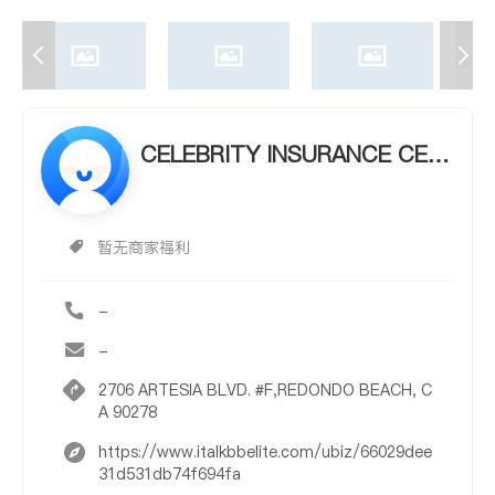
CELEBRITY INSURANCE CELE
BRITY INSURANCE
暂无商家福利
-
-
2706 ARTESIA BLVD. #F,REDONDO BEACH, C
A 90278
https://www.italkbbelite.com/ubiz/66029dee
31d531db74f694fa