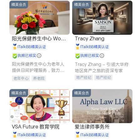
精英会员
精英会员
阳光保健养生中心 World
Tracy Zhang
shine
iTalkBB精英认证
iTalkBB精英认证
执照已核实
执照已核实
阳光保健养生中心为老年人
Tracy Zhang - 引领大华府
提供日间护理服务，致力于
地区房产之旅的资深专家
通过持续的护理创新来有效
地产经纪
地产经纪
老年中心
养老院
提升老年人的生活质量。
地产投资
商业地产
商铺租售
开发商建商
精英会员
精英会员
VSA Future 教育学院
爱法律师事务所
iTalkBB精英认证
iTalkBB精英认证