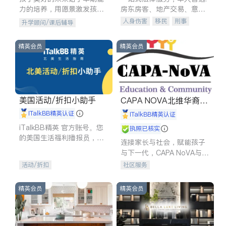
力的培养，用愿景激发孩子
房东房客、地产交易、意外
的学习潜力和动力。理念：
伤害、车祸重伤、商业诉
人身伤害
移民
刑事
升学顾问/课后辅导
拥有成长型心态是成功的基
讼、商标注册、移民信托、
车祸理赔
民事
房地产
石。
建筑合同、刑事案件全包办
信托/遗嘱
商业
商标注册
精英会员
精英会员
索赔
律师-其它
保释
美国活动/折扣小助手
CAPA NOVA北维华裔家
长会
iTalkBB精英认证
iTalkBB精英认证
iTalkBB精英 官方账号。您
执照已核实
的美国生活福利播报员，精
连接家长与社会，赋能孩子
选独家折扣、本地活动与专
与下一代，CAPA NoVA与您
业讲座，第一时间享受您的
携手建设包容、公平、充满
活动/折扣
社区服务
专属福利。
希望的社区。
精英会员
精英会员