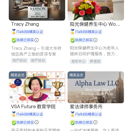
Tracy Zhang
阳光保健养生中心 World
shine
iTalkBB精英认证
iTalkBB精英认证
执照已核实
执照已核实
阳光保健养生中心为老年人
Tracy Zhang - 引领大华府
提供日间护理服务，致力于
地区房产之旅的资深专家
通过持续的护理创新来有效
地产经纪
地产经纪
老年中心
养老院
提升老年人的生活质量。
地产投资
商业地产
商铺租售
开发商建商
精英会员
精英会员
VSA Future 教育学院
爱法律师事务所
iTalkBB精英认证
iTalkBB精英认证
执照已核实
执照已核实
孩子美好的未来始于早期能
一站式法律服务，华人首选.