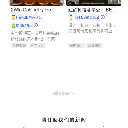
2Win Cabinetry Inc.
纽约贝拉奢华公司 BELL
A LUXE
iTalkBB精英认证
iTalkBB精英认证
设计、制造、安装一体化，
执照已核实
打造高端定制家具和商业空
中华橱柜石材公司以实惠的
间
价格提供实木橱柜，石英石
台面，多种优质不锈钢水
瓷砖橱柜
室内设计
室内设计
瓷砖橱柜
槽、水龙头与抽油烟机。品
建筑设计
卫浴洁具
卫浴洁具
地板建材
质厨房，家的选择。
室内装修
售前软装staging
室内装修
请订阅我们的新闻