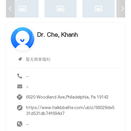
Dr. Che, Khanh
暂无商家福利
-
-
6520 Woodland Ave,Philadelphia, Pa 19142
https://www.italkbbelite.com/ubiz/66029de5
31d531db74f694d7
-