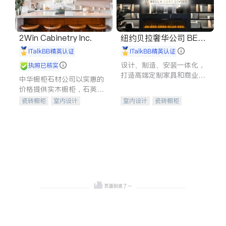
2Win Cabinetry Inc.
纽约贝拉奢华公司 BELL
A LUXE
iTalkBB精英认证
iTalkBB精英认证
设计、制造、安装一体化，
执照已核实
打造高端定制家具和商业空
中华橱柜石材公司以实惠的
间
价格提供实木橱柜，石英石
台面，多种优质不锈钢水
瓷砖橱柜
室内设计
室内设计
瓷砖橱柜
槽、水龙头与抽油烟机。品
建筑设计
卫浴洁具
卫浴洁具
地板建材
质厨房，家的选择。
室内装修
售前软装staging
室内装修