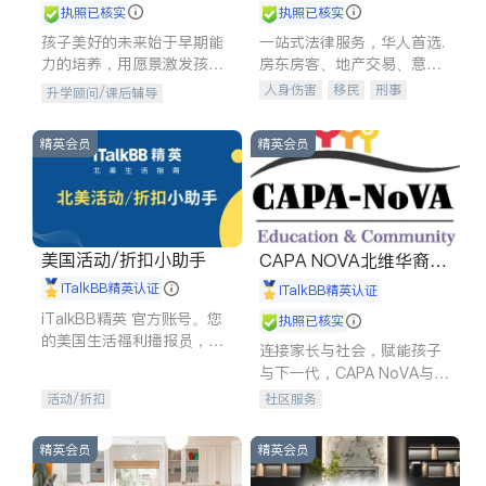
执照已核实
执照已核实
孩子美好的未来始于早期能
一站式法律服务，华人首选.
力的培养，用愿景激发孩子
房东房客、地产交易、意外
的学习潜力和动力。理念：
伤害、车祸重伤、商业诉
人身伤害
移民
刑事
升学顾问/课后辅导
拥有成长型心态是成功的基
讼、商标注册、移民信托、
车祸理赔
民事
房地产
石。
建筑合同、刑事案件全包办
信托/遗嘱
商业
商标注册
精英会员
精英会员
索赔
律师-其它
保释
美国活动/折扣小助手
CAPA NOVA北维华裔家
长会
iTalkBB精英认证
iTalkBB精英认证
iTalkBB精英 官方账号。您
执照已核实
的美国生活福利播报员，精
连接家长与社会，赋能孩子
选独家折扣、本地活动与专
与下一代，CAPA NoVA与您
业讲座，第一时间享受您的
携手建设包容、公平、充满
活动/折扣
社区服务
专属福利。
希望的社区。
精英会员
精英会员