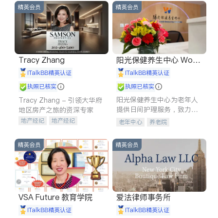
精英会员
精英会员
Tracy Zhang
阳光保健养生中心 World
shine
iTalkBB精英认证
iTalkBB精英认证
执照已核实
执照已核实
阳光保健养生中心为老年人
Tracy Zhang - 引领大华府
提供日间护理服务，致力于
地区房产之旅的资深专家
通过持续的护理创新来有效
地产经纪
地产经纪
老年中心
养老院
提升老年人的生活质量。
地产投资
商业地产
商铺租售
开发商建商
精英会员
精英会员
VSA Future 教育学院
爱法律师事务所
iTalkBB精英认证
iTalkBB精英认证