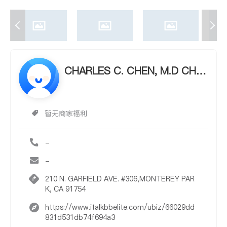
CHARLES C. CHEN, M.D CHA
RLES C. CHEN, M.D
暂无商家福利
-
-
210 N. GARFIELD AVE. #306,MONTEREY PAR
K, CA 91754
https://www.italkbbelite.com/ubiz/66029dd
831d531db74f694a3