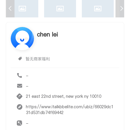
chen lei
暂无商家福利
-
-
21 east 22nd street, new york ny 10010
https://www.italkbbelite.com/ubiz/66029dc1
31d531db74f69442
-