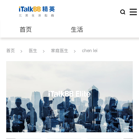
首页
生活
医生
律师
首页
医生
家庭医生
chen lei
保险理财
房地产租售
建筑装修
教育
养老
非盈利组织