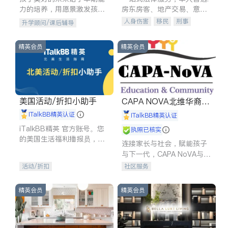
力的培养，用愿景激发孩子
房东房客、地产交易、意外
的学习潜力和动力。理念：
伤害、车祸重伤、商业诉
人身伤害
移民
刑事
升学顾问/课后辅导
拥有成长型心态是成功的基
讼、商标注册、移民信托、
车祸理赔
民事
房地产
石。
建筑合同、刑事案件全包办
信托/遗嘱
商业
商标注册
精英会员
精英会员
索赔
律师-其它
保释
美国活动/折扣小助手
CAPA NOVA北维华裔家
长会
iTalkBB精英认证
iTalkBB精英认证
iTalkBB精英 官方账号。您
执照已核实
的美国生活福利播报员，精
连接家长与社会，赋能孩子
选独家折扣、本地活动与专
与下一代，CAPA NoVA与您
业讲座，第一时间享受您的
携手建设包容、公平、充满
活动/折扣
社区服务
专属福利。
希望的社区。
精英会员
精英会员