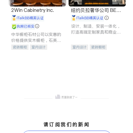
2Win Cabinetry Inc.
纽约贝拉奢华公司 BELL
A LUXE
iTalkBB精英认证
iTalkBB精英认证
设计、制造、安装一体化，
执照已核实
打造高端定制家具和商业空
中华橱柜石材公司以实惠的
间
价格提供实木橱柜，石英石
台面，多种优质不锈钢水
瓷砖橱柜
室内设计
室内设计
瓷砖橱柜
槽、水龙头与抽油烟机。品
建筑设计
卫浴洁具
卫浴洁具
地板建材
质厨房，家的选择。
室内装修
售前软装staging
室内装修
请订阅我们的新闻