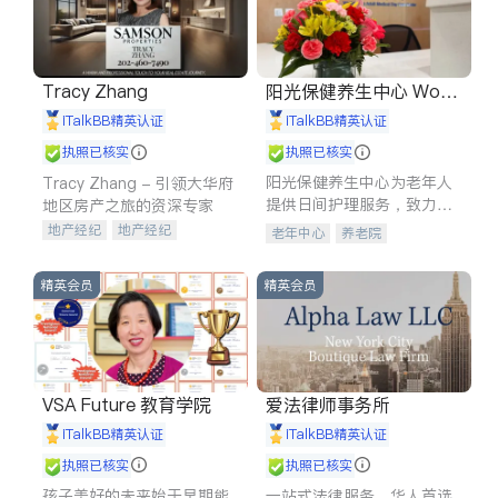
Tracy Zhang
阳光保健养生中心 World
shine
iTalkBB精英认证
iTalkBB精英认证
执照已核实
执照已核实
阳光保健养生中心为老年人
Tracy Zhang - 引领大华府
提供日间护理服务，致力于
地区房产之旅的资深专家
通过持续的护理创新来有效
地产经纪
地产经纪
老年中心
养老院
提升老年人的生活质量。
地产投资
商业地产
商铺租售
开发商建商
精英会员
精英会员
VSA Future 教育学院
爱法律师事务所
iTalkBB精英认证
iTalkBB精英认证
执照已核实
执照已核实
孩子美好的未来始于早期能
一站式法律服务，华人首选.