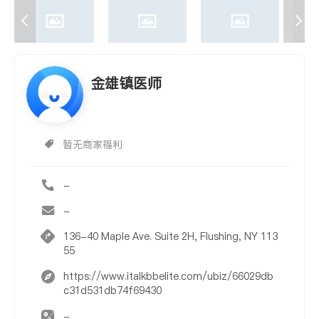
金雄镇医师
暂无商家福利
-
-
136-40 Maple Ave. Suite 2H, Flushing, NY 113
55
https://www.italkbbelite.com/ubiz/66029db
c31d531db74f69430
-