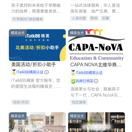
孩子美好的未来始于早期能
一站式法律服务，华人首选.
力的培养，用愿景激发孩子
房东房客、地产交易、意外
的学习潜力和动力。理念：
伤害、车祸重伤、商业诉
人身伤害
移民
刑事
升学顾问/课后辅导
拥有成长型心态是成功的基
讼、商标注册、移民信托、
车祸理赔
民事
房地产
石。
建筑合同、刑事案件全包办
信托/遗嘱
商业
商标注册
精英会员
精英会员
索赔
律师-其它
保释
美国活动/折扣小助手
CAPA NOVA北维华裔家
长会
iTalkBB精英认证
iTalkBB精英认证
iTalkBB精英 官方账号。您
执照已核实
的美国生活福利播报员，精
连接家长与社会，赋能孩子
选独家折扣、本地活动与专
与下一代，CAPA NoVA与您
业讲座，第一时间享受您的
携手建设包容、公平、充满
活动/折扣
社区服务
专属福利。
希望的社区。
精英会员
精英会员