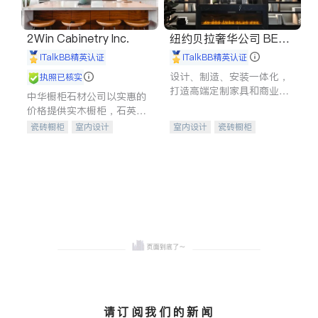
2Win Cabinetry Inc.
纽约贝拉奢华公司 BELL
A LUXE
iTalkBB精英认证
iTalkBB精英认证
设计、制造、安装一体化，
执照已核实
打造高端定制家具和商业空
中华橱柜石材公司以实惠的
间
价格提供实木橱柜，石英石
台面，多种优质不锈钢水
瓷砖橱柜
室内设计
室内设计
瓷砖橱柜
槽、水龙头与抽油烟机。品
建筑设计
卫浴洁具
卫浴洁具
地板建材
质厨房，家的选择。
室内装修
售前软装staging
室内装修
请订阅我们的新闻