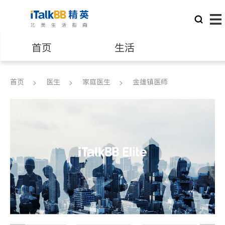
首页
生活
医生
律师
首页
医生
家庭医生
金雄镇医师
保险理财
房地产租售
建筑装修
教育
养老
非盈利组织