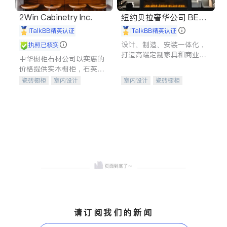
2Win Cabinetry Inc.
纽约贝拉奢华公司 BELL
A LUXE
iTalkBB精英认证
iTalkBB精英认证
设计、制造、安装一体化，
执照已核实
打造高端定制家具和商业空
中华橱柜石材公司以实惠的
间
价格提供实木橱柜，石英石
台面，多种优质不锈钢水
瓷砖橱柜
室内设计
室内设计
瓷砖橱柜
槽、水龙头与抽油烟机。品
建筑设计
卫浴洁具
卫浴洁具
地板建材
质厨房，家的选择。
室内装修
售前软装staging
室内装修
请订阅我们的新闻