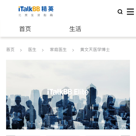
首页
生活
医生
律师
首页
医生
家庭医生
黄文天医学博士
保险理财
房地产租售
建筑装修
教育
养老
非盈利组织