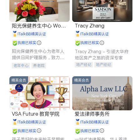
阳光保健养生中心 World
Tracy Zhang
shine
iTalkBB精英认证
iTalkBB精英认证
执照已核实
执照已核实
阳光保健养生中心为老年人
Tracy Zhang - 引领大华府
提供日间护理服务，致力于
地区房产之旅的资深专家
通过持续的护理创新来有效
地产经纪
地产经纪
老年中心
养老院
提升老年人的生活质量。
地产投资
商业地产
商铺租售
开发商建商
精英会员
精英会员
VSA Future 教育学院
爱法律师事务所
iTalkBB精英认证
iTalkBB精英认证
执照已核实
执照已核实
孩子美好的未来始于早期能
一站式法律服务，华人首选.