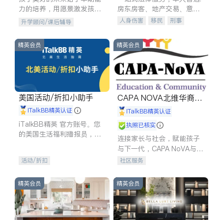
力的培养，用愿景激发孩子
房东房客、地产交易、意外
的学习潜力和动力。理念：
伤害、车祸重伤、商业诉
人身伤害
移民
刑事
升学顾问/课后辅导
拥有成长型心态是成功的基
讼、商标注册、移民信托、
车祸理赔
民事
房地产
石。
建筑合同、刑事案件全包办
信托/遗嘱
商业
商标注册
精英会员
精英会员
索赔
律师-其它
保释
美国活动/折扣小助手
CAPA NOVA北维华裔家
长会
iTalkBB精英认证
iTalkBB精英认证
iTalkBB精英 官方账号。您
执照已核实
的美国生活福利播报员，精
连接家长与社会，赋能孩子
选独家折扣、本地活动与专
与下一代，CAPA NoVA与您
业讲座，第一时间享受您的
携手建设包容、公平、充满
活动/折扣
社区服务
专属福利。
希望的社区。
精英会员
精英会员