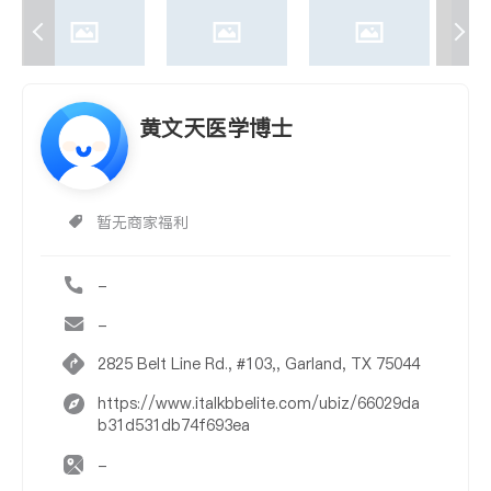
黄文天医学博士
暂无商家福利
-
-
2825 Belt Line Rd., #103,, Garland, TX 75044
https://www.italkbbelite.com/ubiz/66029da
b31d531db74f693ea
-