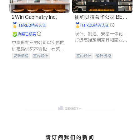
2Win Cabinetry Inc.
纽约贝拉奢华公司 BELL
A LUXE
iTalkBB精英认证
iTalkBB精英认证
设计、制造、安装一体化，
执照已核实
打造高端定制家具和商业空
中华橱柜石材公司以实惠的
间
价格提供实木橱柜，石英石
台面，多种优质不锈钢水
瓷砖橱柜
室内设计
室内设计
瓷砖橱柜
槽、水龙头与抽油烟机。品
建筑设计
卫浴洁具
卫浴洁具
地板建材
质厨房，家的选择。
室内装修
售前软装staging
室内装修
请订阅我们的新闻