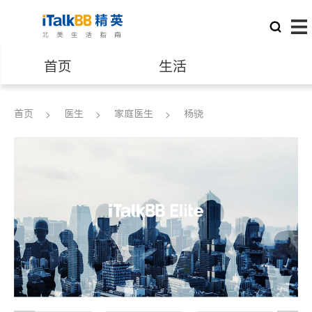
首页
生活
医生
律师
首页
医生
家庭医生
杨骁
保险理财
房地产租售
建筑装修
教育
养老
非盈利组织