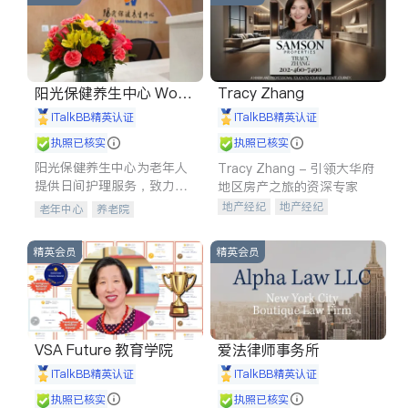
阳光保健养生中心 World
Tracy Zhang
shine
iTalkBB精英认证
iTalkBB精英认证
执照已核实
执照已核实
阳光保健养生中心为老年人
Tracy Zhang - 引领大华府
提供日间护理服务，致力于
地区房产之旅的资深专家
通过持续的护理创新来有效
地产经纪
地产经纪
老年中心
养老院
提升老年人的生活质量。
地产投资
商业地产
商铺租售
开发商建商
精英会员
精英会员
VSA Future 教育学院
爱法律师事务所
iTalkBB精英认证
iTalkBB精英认证
执照已核实
执照已核实