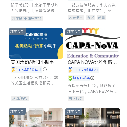
孩子美好的未来始于早期能
一站式法律服务，华人首选.
力的培养，用愿景激发孩子
房东房客、地产交易、意外
的学习潜力和动力。理念：
伤害、车祸重伤、商业诉
人身伤害
移民
刑事
升学顾问/课后辅导
拥有成长型心态是成功的基
讼、商标注册、移民信托、
车祸理赔
民事
房地产
石。
建筑合同、刑事案件全包办
信托/遗嘱
商业
商标注册
精英会员
精英会员
索赔
律师-其它
保释
美国活动/折扣小助手
CAPA NOVA北维华裔家
长会
iTalkBB精英认证
iTalkBB精英认证
iTalkBB精英 官方账号。您
执照已核实
的美国生活福利播报员，精
连接家长与社会，赋能孩子
选独家折扣、本地活动与专
与下一代，CAPA NoVA与您
业讲座，第一时间享受您的
携手建设包容、公平、充满
活动/折扣
社区服务
专属福利。
希望的社区。
精英会员
精英会员