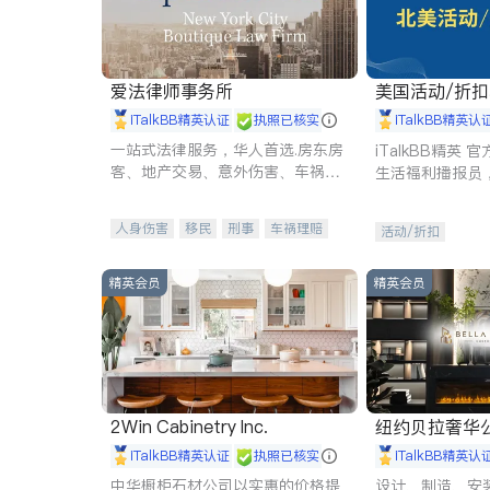
爱法律师事务所
美国活动/折
iTalkBB精英认证
执照已核实
iTalkBB精英认
一站式法律服务，华人首选.房东房
iTalkBB精英
客、地产交易、意外伤害、车祸重
生活福利播报员
伤、商业诉讼、商标注册、移民信
本地活动与专业
托、建筑合同、刑事案件全包办
受您的专属福利
人身伤害
移民
刑事
车祸理赔
活动/折扣
民事
房地产
信托/遗嘱
商业
商标注册
索赔
律师-其它
保释
精英会员
精英会员
2Win Cabinetry Inc.
纽约贝拉奢华公司 BELLA
E
iTalkBB精英认证
执照已核实
iTalkBB精英认
中华橱柜石材公司以实惠的价格提
设计、制造、安