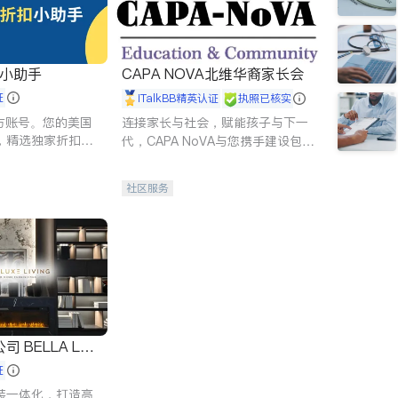
扣小助手
CAPA NOVA北维华裔家长会
证
iTalkBB精英认证
执照已核实
 官方账号。您的美国
连接家长与社会，赋能孩子与下一
，精选独家折扣、
代，CAPA NoVA与您携手建设包
讲座，第一时间享
容、公平、充满希望的社区。
。
社区服务
 LUX
证
装一体化，打造高