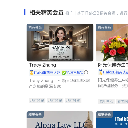
相关精英会员
推广 | 基于iTalkBB精英会员，进
精英会员
精英会员
阳光保健养生中心 
Tracy Zhang
iTalkBB精英认
iTalkBB精英认证
执照已核实
阳光保健养生中
Tracy Zhang - 引领大华府地区房
间护理服务，致
产之旅的资深专家
理创新来有效提
量。
地产经纪
地产经纪
地产投资
老年中心
养老院
商业地产
商铺租售
开发商建商
精英会员
精英会员