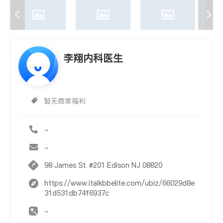
李翔内科医生
暂无商家福利
-
-
98 James St. #201 Edison NJ 08820
https://www.italkbbelite.com/ubiz/66029d8e
31d531db74f6937c
-