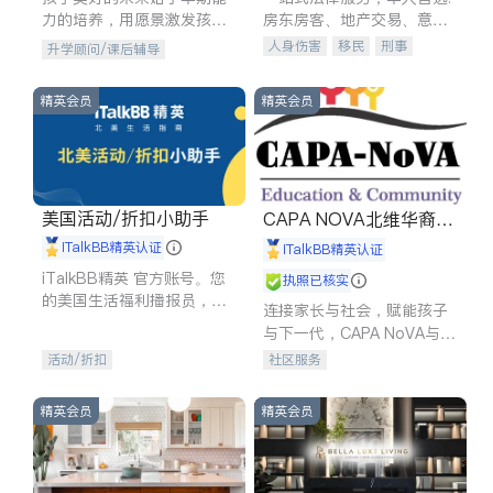
力的培养，用愿景激发孩子
房东房客、地产交易、意外
的学习潜力和动力。理念：
伤害、车祸重伤、商业诉
人身伤害
移民
刑事
升学顾问/课后辅导
拥有成长型心态是成功的基
讼、商标注册、移民信托、
车祸理赔
民事
房地产
石。
建筑合同、刑事案件全包办
信托/遗嘱
商业
商标注册
精英会员
精英会员
索赔
律师-其它
保释
美国活动/折扣小助手
CAPA NOVA北维华裔家
长会
iTalkBB精英认证
iTalkBB精英认证
iTalkBB精英 官方账号。您
执照已核实
的美国生活福利播报员，精
连接家长与社会，赋能孩子
选独家折扣、本地活动与专
与下一代，CAPA NoVA与您
业讲座，第一时间享受您的
携手建设包容、公平、充满
活动/折扣
社区服务
专属福利。
希望的社区。
精英会员
精英会员