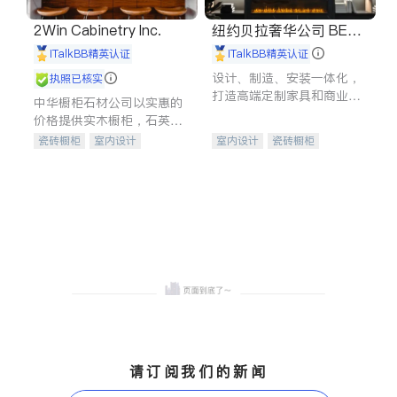
2Win Cabinetry Inc.
纽约贝拉奢华公司 BELL
A LUXE
iTalkBB精英认证
iTalkBB精英认证
设计、制造、安装一体化，
执照已核实
打造高端定制家具和商业空
中华橱柜石材公司以实惠的
间
价格提供实木橱柜，石英石
台面，多种优质不锈钢水
瓷砖橱柜
室内设计
室内设计
瓷砖橱柜
槽、水龙头与抽油烟机。品
建筑设计
卫浴洁具
卫浴洁具
地板建材
质厨房，家的选择。
室内装修
售前软装staging
室内装修
请订阅我们的新闻