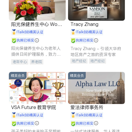
阳光保健养生中心 World
Tracy Zhang
shine
iTalkBB精英认证
iTalkBB精英认证
执照已核实
执照已核实
阳光保健养生中心为老年人
Tracy Zhang - 引领大华府
提供日间护理服务，致力于
地区房产之旅的资深专家
通过持续的护理创新来有效
地产经纪
地产经纪
老年中心
养老院
提升老年人的生活质量。
地产投资
商业地产
商铺租售
开发商建商
精英会员
精英会员
VSA Future 教育学院
爱法律师事务所
iTalkBB精英认证
iTalkBB精英认证
执照已核实
执照已核实
孩子美好的未来始于早期能
一站式法律服务，华人首选.