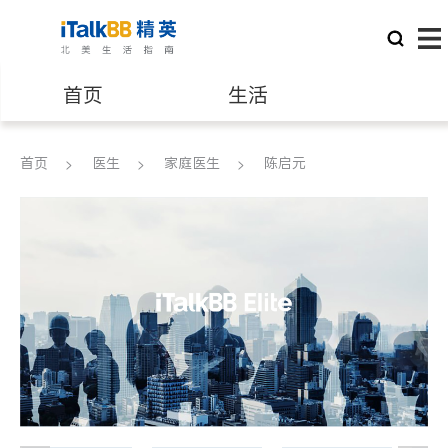
首页
生活
医生
律师
首页
医生
家庭医生
陈启元
保险理财
房地产租售
建筑装修
教育
养老
非盈利组织