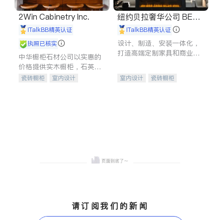
2Win Cabinetry Inc.
纽约贝拉奢华公司 BELL
A LUXE
iTalkBB精英认证
iTalkBB精英认证
设计、制造、安装一体化，
执照已核实
打造高端定制家具和商业空
中华橱柜石材公司以实惠的
间
价格提供实木橱柜，石英石
台面，多种优质不锈钢水
瓷砖橱柜
室内设计
室内设计
瓷砖橱柜
槽、水龙头与抽油烟机。品
建筑设计
卫浴洁具
卫浴洁具
地板建材
质厨房，家的选择。
室内装修
售前软装staging
室内装修
请订阅我们的新闻