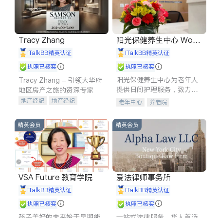
Tracy Zhang
阳光保健养生中心 World
shine
iTalkBB精英认证
iTalkBB精英认证
执照已核实
执照已核实
阳光保健养生中心为老年人
Tracy Zhang - 引领大华府
提供日间护理服务，致力于
地区房产之旅的资深专家
通过持续的护理创新来有效
地产经纪
地产经纪
老年中心
养老院
提升老年人的生活质量。
地产投资
商业地产
商铺租售
开发商建商
精英会员
精英会员
VSA Future 教育学院
爱法律师事务所
iTalkBB精英认证
iTalkBB精英认证
执照已核实
执照已核实
孩子美好的未来始于早期能
一站式法律服务，华人首选.