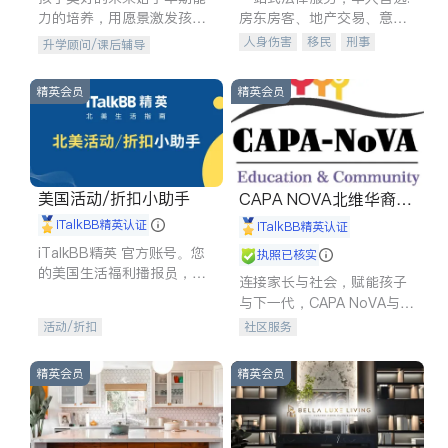
力的培养，用愿景激发孩子
房东房客、地产交易、意外
的学习潜力和动力。理念：
伤害、车祸重伤、商业诉
人身伤害
移民
刑事
升学顾问/课后辅导
拥有成长型心态是成功的基
讼、商标注册、移民信托、
车祸理赔
民事
房地产
石。
建筑合同、刑事案件全包办
信托/遗嘱
商业
商标注册
精英会员
精英会员
索赔
律师-其它
保释
美国活动/折扣小助手
CAPA NOVA北维华裔家
长会
iTalkBB精英认证
iTalkBB精英认证
iTalkBB精英 官方账号。您
执照已核实
的美国生活福利播报员，精
连接家长与社会，赋能孩子
选独家折扣、本地活动与专
与下一代，CAPA NoVA与您
业讲座，第一时间享受您的
携手建设包容、公平、充满
活动/折扣
社区服务
专属福利。
希望的社区。
精英会员
精英会员