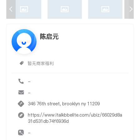
陈启元
暂无商家福利
-
-
346 76th street, brooklyn ny 11209
https://www.italkbbelite.com/ubiz/66029d8a
31d531db74f6936d
-