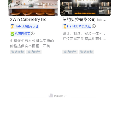
2Win Cabinetry Inc.
纽约贝拉奢华公司 BELL
A LUXE
iTalkBB精英认证
iTalkBB精英认证
设计、制造、安装一体化，
执照已核实
打造高端定制家具和商业空
中华橱柜石材公司以实惠的
间
价格提供实木橱柜，石英石
台面，多种优质不锈钢水
瓷砖橱柜
室内设计
室内设计
瓷砖橱柜
槽、水龙头与抽油烟机。品
建筑设计
卫浴洁具
卫浴洁具
地板建材
质厨房，家的选择。
室内装修
售前软装staging
室内装修