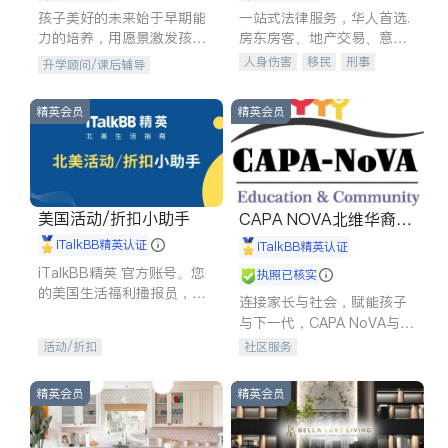
孩子美好的未来始于早期能
一站式法律服务，华人首选.
力的培养，用愿景激发孩子
房东房客、地产交易、意外
的学习潜力和动力。理念：
伤害、车祸重伤、商业诉
人身伤害
移民
刑事
升学顾问/课后辅导
拥有成长型心态是成功的基
讼、商标注册、移民信托、
车祸理赔
民事
房地产
石。
建筑合同、刑事案件全包办
信托/遗嘱
商业
商标注册
精英会员
精英会员
索赔
律师-其它
保释
美国活动/折扣小助手
CAPA NOVA北维华裔家
长会
iTalkBB精英认证
iTalkBB精英认证
iTalkBB精英 官方账号。您
执照已核实
的美国生活福利播报员，精
连接家长与社会，赋能孩子
选独家折扣、本地活动与专
与下一代，CAPA NoVA与您
业讲座，第一时间享受您的
携手建设包容、公平、充满
活动/折扣
社区服务
专属福利。
希望的社区。
精英会员
精英会员