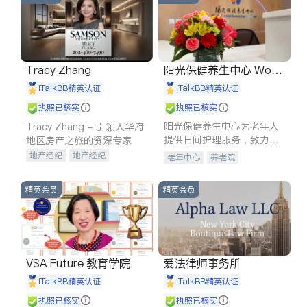
Tracy Zhang
阳光保健养生中心 World
shine
iTalkBB精英认证
iTalkBB精英认证
执照已核实
执照已核实
阳光保健养生中心为老年人
Tracy Zhang - 引领大华府
提供日间护理服务，致力于
地区房产之旅的资深专家
通过持续的护理创新来有效
地产经纪
地产经纪
老年中心
养老院
提升老年人的生活质量。
地产投资
商业地产
商铺租售
开发商建商
精英会员
精英会员
VSA Future 教育学院
爱法律师事务所
iTalkBB精英认证
iTalkBB精英认证
执照已核实
执照已核实