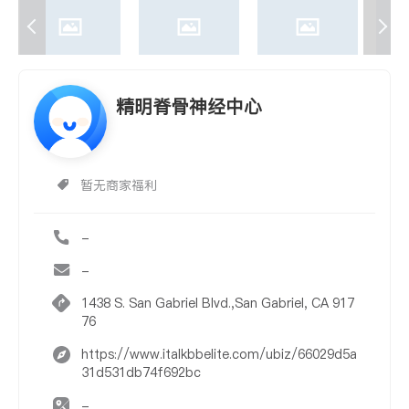
精明脊骨神经中心
暂无商家福利
-
-
1438 S. San Gabriel Blvd.,San Gabriel, CA 917
76
https://www.italkbbelite.com/ubiz/66029d5a
31d531db74f692bc
-