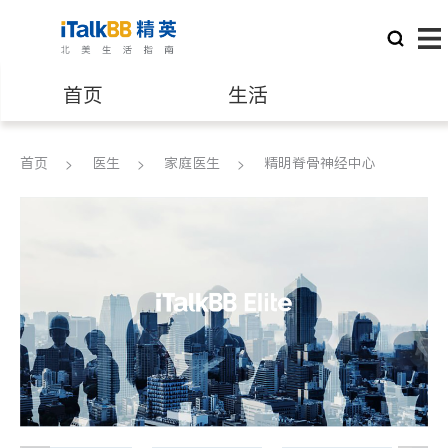
首页
生活
医生
律师
首页
医生
家庭医生
精明脊骨神经中心
保险理财
房地产租售
建筑装修
教育
养老
非盈利组织