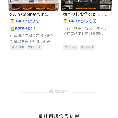
2Win Cabinetry Inc.
纽约贝拉奢华公司 BELL
A LUXE
iTalkBB精英认证
iTalkBB精英认证
设计、制造、安装一体化，
执照已核实
打造高端定制家具和商业空
中华橱柜石材公司以实惠的
间
价格提供实木橱柜，石英石
台面，多种优质不锈钢水
瓷砖橱柜
室内设计
室内设计
瓷砖橱柜
槽、水龙头与抽油烟机。品
建筑设计
卫浴洁具
卫浴洁具
地板建材
质厨房，家的选择。
室内装修
售前软装staging
室内装修
请订阅我们的新闻