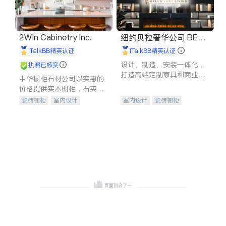
2Win Cabinetry Inc.
纽约贝拉奢华公司 BELL
A LUXE
iTalkBB精英认证
iTalkBB精英认证
设计、制造、安装一体化，
执照已核实
打造高端定制家具和商业空
中华橱柜石材公司以实惠的
间
价格提供实木橱柜，石英石
台面，多种优质不锈钢水
瓷砖橱柜
室内设计
室内设计
瓷砖橱柜
槽、水龙头与抽油烟机。品
建筑设计
卫浴洁具
卫浴洁具
地板建材
质厨房，家的选择。
室内装修
售前软装staging
室内装修