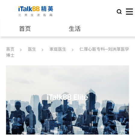
首页
生活
医生
律师
首页
医生
家庭医生
仁厚心脏专科─刘洪厚医学
博士
保险理财
房地产租售
建筑装修
教育
养老
非盈利组织