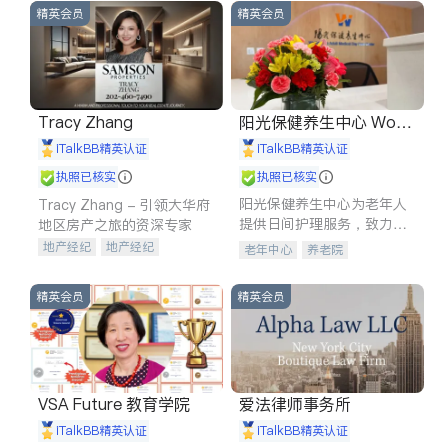
精英会员
精英会员
Tracy Zhang
阳光保健养生中心 World
shine
iTalkBB精英认证
iTalkBB精英认证
执照已核实
执照已核实
阳光保健养生中心为老年人
Tracy Zhang - 引领大华府
提供日间护理服务，致力于
地区房产之旅的资深专家
通过持续的护理创新来有效
地产经纪
地产经纪
老年中心
养老院
提升老年人的生活质量。
地产投资
商业地产
商铺租售
开发商建商
精英会员
精英会员
VSA Future 教育学院
爱法律师事务所
iTalkBB精英认证
iTalkBB精英认证