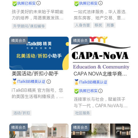
执照已核实
执照已核实
孩子美好的未来始于早期能
一站式法律服务，华人首选.
力的培养，用愿景激发孩子
房东房客、地产交易、意外
的学习潜力和动力。理念：
伤害、车祸重伤、商业诉
人身伤害
移民
刑事
升学顾问/课后辅导
拥有成长型心态是成功的基
讼、商标注册、移民信托、
车祸理赔
民事
房地产
石。
建筑合同、刑事案件全包办
信托/遗嘱
商业
商标注册
精英会员
精英会员
索赔
律师-其它
保释
美国活动/折扣小助手
CAPA NOVA北维华裔家
长会
iTalkBB精英认证
iTalkBB精英认证
iTalkBB精英 官方账号。您
执照已核实
的美国生活福利播报员，精
连接家长与社会，赋能孩子
选独家折扣、本地活动与专
与下一代，CAPA NoVA与您
业讲座，第一时间享受您的
携手建设包容、公平、充满
活动/折扣
社区服务
专属福利。
希望的社区。
精英会员
精英会员