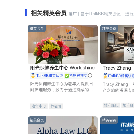
相关精英会员
推广 | 基于iTalkBB精英会员，进
精英会员
精英会员
阳光保健养生中心 Worldshine
Tracy Zhang
iTalkBB精英认证
执照已核实
iTalkBB精英认
阳光保健养生中心为老年人提供日
Tracy Zhan
间护理服务，致力于通过持续的护
产之旅的资深专
理创新来有效提升老年人的生活质
量。
地产经纪
地产经
老年中心
养老院
商业地产
商铺
精英会员
精英会员