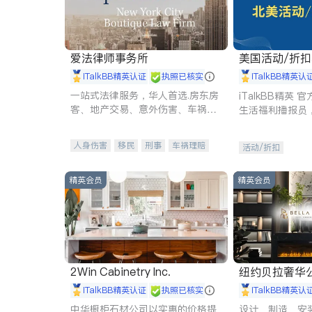
爱法律师事务所
美国活动/折
iTalkBB精英认证
执照已核实
iTalkBB精英认
一站式法律服务，华人首选.房东房
iTalkBB精英
客、地产交易、意外伤害、车祸重
生活福利播报员
伤、商业诉讼、商标注册、移民信
本地活动与专业
托、建筑合同、刑事案件全包办
受您的专属福利
人身伤害
移民
刑事
车祸理赔
活动/折扣
民事
房地产
信托/遗嘱
商业
商标注册
索赔
律师-其它
保释
精英会员
精英会员
2Win Cabinetry Inc.
纽约贝拉奢华公司 BELLA
E
iTalkBB精英认证
执照已核实
iTalkBB精英认
中华橱柜石材公司以实惠的价格提
设计、制造、安