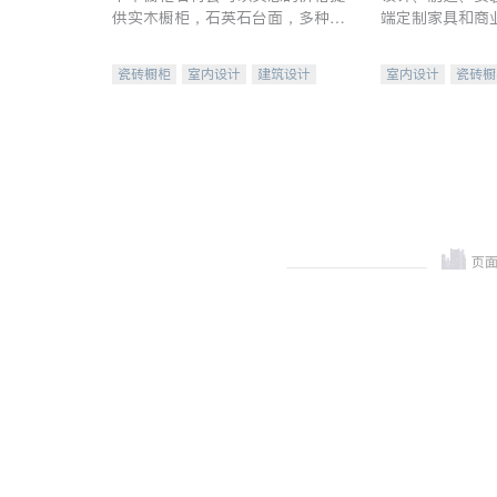
供实木橱柜，石英石台面，多种优
端定制家具和商
质不锈钢水槽、水龙头与抽油烟
机。品质厨房，家的选择。
瓷砖橱柜
室内设计
建筑设计
室内设计
瓷砖橱
卫浴洁具
室内装修
地板建材
售前软
室内装修