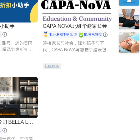
扣小助手
CAPA NOVA北维华裔家长会
证
iTalkBB精英认证
执照已核实
 官方账号。您的美国
连接家长与社会，赋能孩子与下一
，精选独家折扣、
代，CAPA NoVA与您携手建设包
讲座，第一时间享
容、公平、充满希望的社区。
。
社区服务
 LUX
证
装一体化，打造高