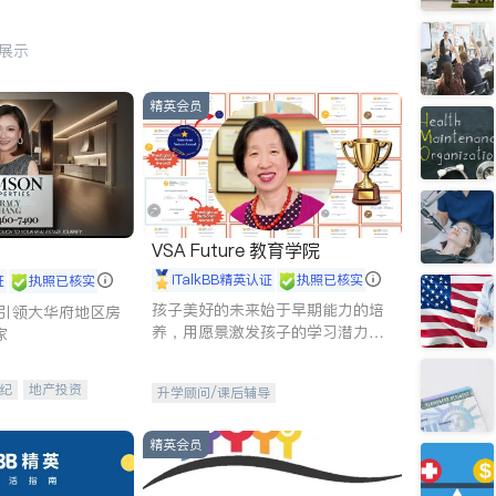
行展示
精英会员
VSA Future 教育学院
iTalkBB精英认证
执照已核实
证
执照已核实
孩子美好的未来始于早期能力的培
g - 引领大华府地区房
养，用愿景激发孩子的学习潜力和
家
动力。理念：拥有成长型心态是成
功的基石。
纪
地产投资
升学顾问/课后辅导
租售
开发商建商
精英会员