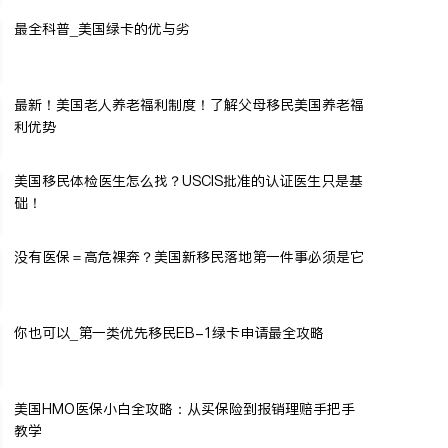
最全科普_美国绿卡的优与劣
最新！美国老人养老福利制度！了解父母移民美国养老福
利优势
美国移民体检医生怎么找？USCIS批准的认证医生只是基
础！
没有医保＝高危裸奔？美国新移民落地第一件事必须是它
你也可以_第一类优先移民EB-1绿卡申请最全攻略
美国HMO医保小白全攻略：从买保险到报销理赔手把手
教学