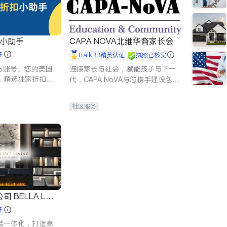
扣小助手
CAPA NOVA北维华裔家长会
证
iTalkBB精英认证
执照已核实
 官方账号。您的美国
连接家长与社会，赋能孩子与下一
，精选独家折扣、
代，CAPA NoVA与您携手建设包
讲座，第一时间享
容、公平、充满希望的社区。
。
社区服务
 LUX
证
装一体化，打造高