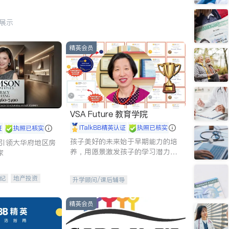
行展示
精英会员
VSA Future 教育学院
iTalkBB精英认证
执照已核实
证
执照已核实
孩子美好的未来始于早期能力的培
g - 引领大华府地区房
养，用愿景激发孩子的学习潜力和
家
动力。理念：拥有成长型心态是成
功的基石。
纪
地产投资
升学顾问/课后辅导
租售
开发商建商
精英会员