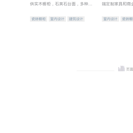
供实木橱柜，石英石台面，多种优
端定制家具和商
质不锈钢水槽、水龙头与抽油烟
机。品质厨房，家的选择。
瓷砖橱柜
室内设计
建筑设计
室内设计
瓷砖橱
卫浴洁具
室内装修
地板建材
售前软
室内装修