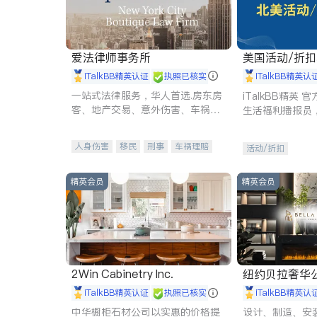
爱法律师事务所
美国活动/折
iTalkBB精英认证
执照已核实
iTalkBB精英认
一站式法律服务，华人首选.房东房
iTalkBB精英
客、地产交易、意外伤害、车祸重
生活福利播报员
伤、商业诉讼、商标注册、移民信
本地活动与专业
托、建筑合同、刑事案件全包办
受您的专属福利
人身伤害
移民
刑事
车祸理赔
活动/折扣
民事
房地产
信托/遗嘱
商业
商标注册
索赔
律师-其它
保释
精英会员
精英会员
2Win Cabinetry Inc.
纽约贝拉奢华公司 BELLA
E
iTalkBB精英认证
执照已核实
iTalkBB精英认
中华橱柜石材公司以实惠的价格提
设计、制造、安