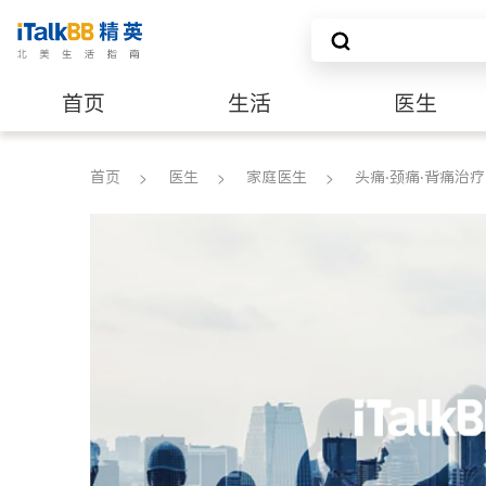
首页
生活
医生
养老
非盈利组织
首页
医生
家庭医生
头痛‧颈痛‧背痛治