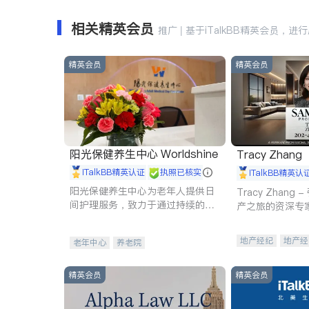
相关精英会员
推广 | 基于iTalkBB精英会员，进
精英会员
精英会员
阳光保健养生中心 Worldshine
Tracy Zhang
iTalkBB精英认证
执照已核实
iTalkBB精英认
阳光保健养生中心为老年人提供日
Tracy Zhan
间护理服务，致力于通过持续的护
产之旅的资深专
理创新来有效提升老年人的生活质
量。
地产经纪
地产经
老年中心
养老院
商业地产
商铺
精英会员
精英会员