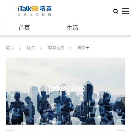
首页
生活
医生
律师
首页
医生
家庭医生
黄文干
保险理财
房地产租售
建筑装修
教育
养老
非盈利组织