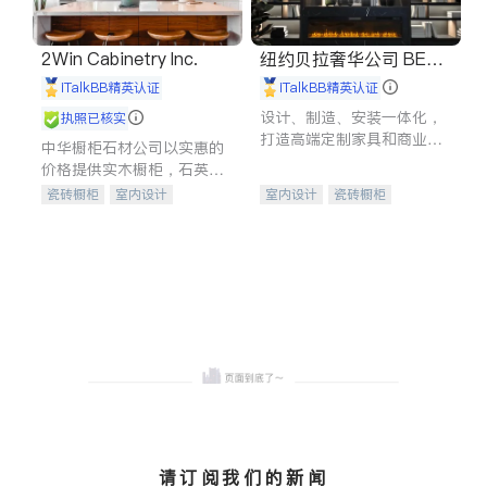
2Win Cabinetry Inc.
纽约贝拉奢华公司 BELL
A LUXE
iTalkBB精英认证
iTalkBB精英认证
设计、制造、安装一体化，
执照已核实
打造高端定制家具和商业空
中华橱柜石材公司以实惠的
间
价格提供实木橱柜，石英石
台面，多种优质不锈钢水
瓷砖橱柜
室内设计
室内设计
瓷砖橱柜
槽、水龙头与抽油烟机。品
建筑设计
卫浴洁具
卫浴洁具
地板建材
质厨房，家的选择。
室内装修
售前软装staging
室内装修
请订阅我们的新闻