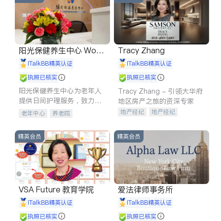
阳光保健养生中心 World
Tracy Zhang
shine
iTalkBB精英认证
iTalkBB精英认证
执照已核实
执照已核实
阳光保健养生中心为老年人
Tracy Zhang - 引领大华府
提供日间护理服务，致力于
地区房产之旅的资深专家
通过持续的护理创新来有效
地产经纪
地产经纪
老年中心
养老院
提升老年人的生活质量。
地产投资
商业地产
商铺租售
开发商建商
精英会员
精英会员
VSA Future 教育学院
爱法律师事务所
iTalkBB精英认证
iTalkBB精英认证
执照已核实
执照已核实