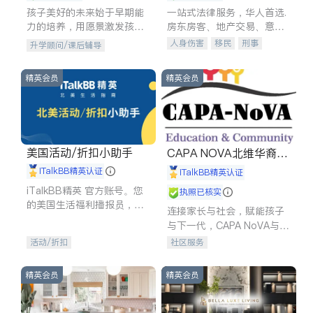
孩子美好的未来始于早期能
一站式法律服务，华人首选.
力的培养，用愿景激发孩子
房东房客、地产交易、意外
的学习潜力和动力。理念：
伤害、车祸重伤、商业诉
人身伤害
移民
刑事
升学顾问/课后辅导
拥有成长型心态是成功的基
讼、商标注册、移民信托、
车祸理赔
民事
房地产
石。
建筑合同、刑事案件全包办
信托/遗嘱
商业
商标注册
精英会员
精英会员
索赔
律师-其它
保释
美国活动/折扣小助手
CAPA NOVA北维华裔家
长会
iTalkBB精英认证
iTalkBB精英认证
iTalkBB精英 官方账号。您
执照已核实
的美国生活福利播报员，精
连接家长与社会，赋能孩子
选独家折扣、本地活动与专
与下一代，CAPA NoVA与您
业讲座，第一时间享受您的
携手建设包容、公平、充满
活动/折扣
社区服务
专属福利。
希望的社区。
精英会员
精英会员