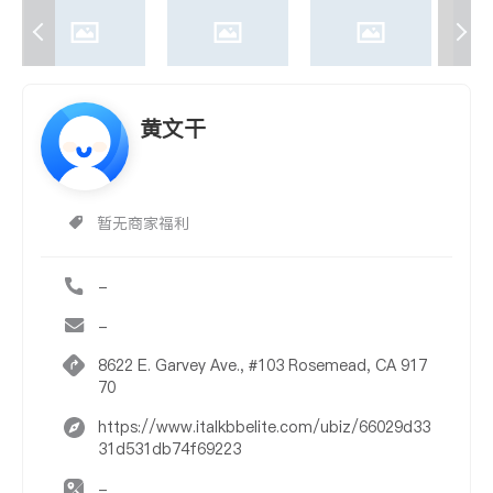
黄文干
暂无商家福利
-
-
8622 E. Garvey Ave., #103 Rosemead, CA 917
70
https://www.italkbbelite.com/ubiz/66029d33
31d531db74f69223
-