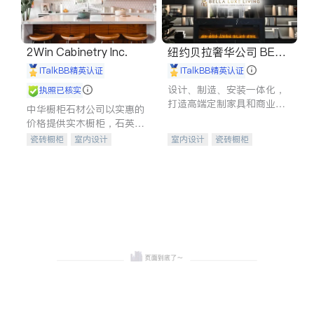
2Win Cabinetry Inc.
纽约贝拉奢华公司 BELL
A LUXE
iTalkBB精英认证
iTalkBB精英认证
设计、制造、安装一体化，
执照已核实
打造高端定制家具和商业空
中华橱柜石材公司以实惠的
间
价格提供实木橱柜，石英石
台面，多种优质不锈钢水
瓷砖橱柜
室内设计
室内设计
瓷砖橱柜
槽、水龙头与抽油烟机。品
建筑设计
卫浴洁具
卫浴洁具
地板建材
质厨房，家的选择。
室内装修
售前软装staging
室内装修