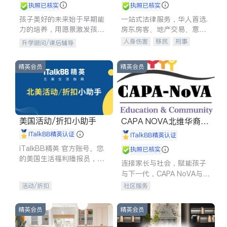
执照已核实
执照已核实
孩子美好的未来始于早期能
一站式法律服务，华人首选.
力的培养，用愿景激发孩子
房东房客、地产交易、意外
的学习潜力和动力。理念：
伤害、车祸重伤、商业诉
人身伤害
移民
刑事
升学顾问/课后辅导
拥有成长型心态是成功的基
讼、商标注册、移民信托、
车祸理赔
民事
房地产
石。
建筑合同、刑事案件全包办
信托/遗嘱
商业
商标注册
精英会员
精英会员
索赔
律师-其它
保释
美国活动/折扣小助手
CAPA NOVA北维华裔家
长会
iTalkBB精英认证
iTalkBB精英认证
iTalkBB精英 官方账号。您
执照已核实
的美国生活福利播报员，精
连接家长与社会，赋能孩子
选独家折扣、本地活动与专
与下一代，CAPA NoVA与您
业讲座，第一时间享受您的
携手建设包容、公平、充满
活动/折扣
社区服务
专属福利。
希望的社区。
精英会员
精英会员