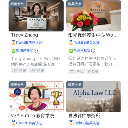
精英会员
精英会员
Tracy Zhang
阳光保健养生中心 World
shine
iTalkBB精英认证
iTalkBB精英认证
执照已核实
执照已核实
阳光保健养生中心为老年人
Tracy Zhang - 引领大华府
提供日间护理服务，致力于
地区房产之旅的资深专家
通过持续的护理创新来有效
地产经纪
地产经纪
老年中心
养老院
提升老年人的生活质量。
地产投资
商业地产
商铺租售
开发商建商
精英会员
精英会员
VSA Future 教育学院
爱法律师事务所
iTalkBB精英认证
iTalkBB精英认证