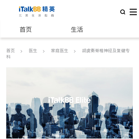
首页
生活
医生
律师
首页
医生
家庭医生
胡虞衡脊椎神经及复健专
科
保险理财
房地产租售
建筑装修
教育
养老
非盈利组织