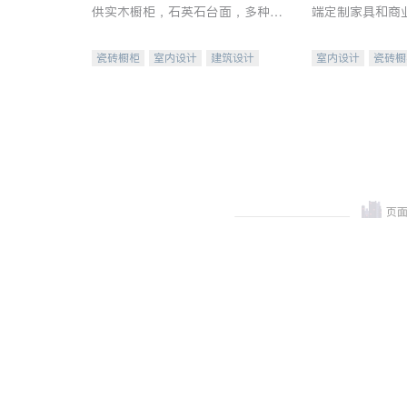
供实木橱柜，石英石台面，多种优
端定制家具和商
质不锈钢水槽、水龙头与抽油烟
机。品质厨房，家的选择。
瓷砖橱柜
室内设计
建筑设计
室内设计
瓷砖橱
卫浴洁具
室内装修
地板建材
售前软
室内装修