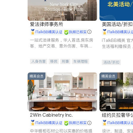
爱法律师事务所
美国活动/折
iTalkBB精英认证
执照已核实
iTalkBB精英认
一站式法律服务，华人首选.房东房
iTalkBB精英
客、地产交易、意外伤害、车祸重
生活福利播报员
伤、商业诉讼、商标注册、移民信
本地活动与专业
托、建筑合同、刑事案件全包办
受您的专属福利
人身伤害
移民
刑事
车祸理赔
活动/折扣
民事
房地产
信托/遗嘱
商业
商标注册
索赔
律师-其它
保释
精英会员
精英会员
2Win Cabinetry Inc.
纽约贝拉奢华公司 BELLA
E
iTalkBB精英认证
执照已核实
iTalkBB精英认
中华橱柜石材公司以实惠的价格提
设计、制造、安