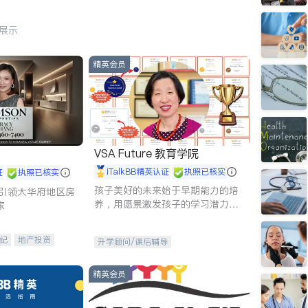
行展示
精英会员
VSA Future 教育学院
iTalkBB精英认证
执照已核实
证
执照已核实
孩子美好的未来始于早期能力的培
g - 引领大华府地区房
养，用愿景激发孩子的学习潜力和
家
动力。理念：拥有成长型心态是成
功的基石。
纪
地产投资
升学顾问/课后辅导
租售
开发商建商
精英会员