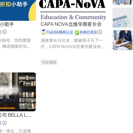
扣小助手
CAPA NOVA北维华裔家长会
证
iTalkBB精英认证
执照已核实
 官方账号。您的美国
连接家长与社会，赋能孩子与下一
，精选独家折扣、
代，CAPA NoVA与您携手建设包
讲座，第一时间享
容、公平、充满希望的社区。
。
社区服务
 LUX
证
装一体化，打造高