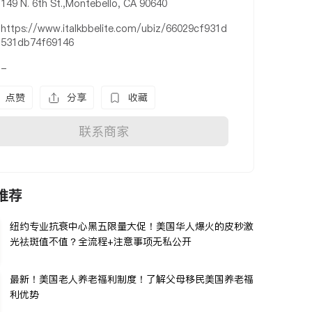
149 N. 6th St.,Montebello, CA 90640
https://www.italkbbelite.com/ubiz/66029cf931d
531db74f69146
-
点赞
分享
收藏
联系商家
推荐
纽约专业抗衰中心黑五限量大促！美国华人爆火的皮秒激
光祛斑值不值？全流程+注意事项无私公开
最新！美国老人养老福利制度！了解父母移民美国养老福
利优势