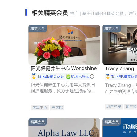
相关精英会员
推广 | 基于iTalkBB精英会员，进
精英会员
精英会员
阳光保健养生中心 Worldshine
Tracy Zhang
iTalkBB精英认证
执照已核实
iTalkBB精英认
阳光保健养生中心为老年人提供日
Tracy Zhan
间护理服务，致力于通过持续的护
产之旅的资深专
理创新来有效提升老年人的生活质
量。
地产经纪
地产经
老年中心
养老院
商业地产
商铺
精英会员
精英会员