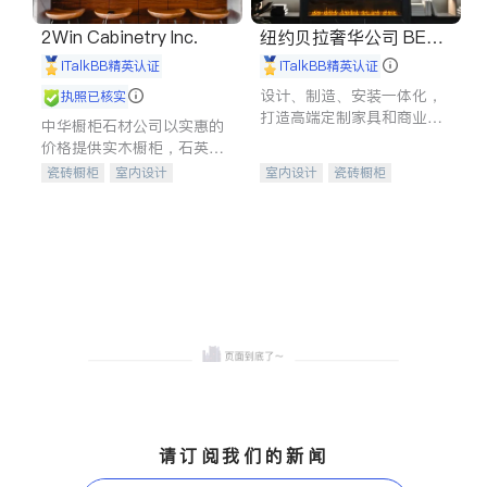
2Win Cabinetry Inc.
纽约贝拉奢华公司 BELL
A LUXE
iTalkBB精英认证
iTalkBB精英认证
设计、制造、安装一体化，
执照已核实
打造高端定制家具和商业空
中华橱柜石材公司以实惠的
间
价格提供实木橱柜，石英石
台面，多种优质不锈钢水
瓷砖橱柜
室内设计
室内设计
瓷砖橱柜
槽、水龙头与抽油烟机。品
建筑设计
卫浴洁具
卫浴洁具
地板建材
质厨房，家的选择。
室内装修
售前软装staging
室内装修
请订阅我们的新闻