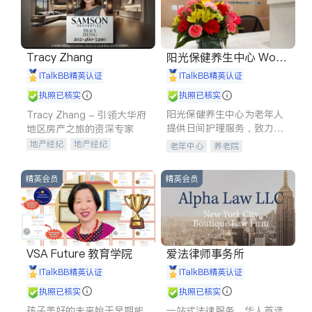
Tracy Zhang
阳光保健养生中心 World
shine
iTalkBB精英认证
iTalkBB精英认证
执照已核实
执照已核实
阳光保健养生中心为老年人
Tracy Zhang - 引领大华府
提供日间护理服务，致力于
地区房产之旅的资深专家
通过持续的护理创新来有效
地产经纪
地产经纪
老年中心
养老院
提升老年人的生活质量。
地产投资
商业地产
商铺租售
开发商建商
精英会员
精英会员
VSA Future 教育学院
爱法律师事务所
iTalkBB精英认证
iTalkBB精英认证
执照已核实
执照已核实
孩子美好的未来始于早期能
一站式法律服务，华人首选.