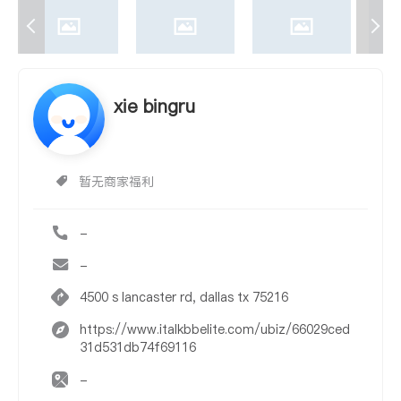
xie bingru
暂无商家福利
-
-
4500 s lancaster rd, dallas tx 75216
https://www.italkbbelite.com/ubiz/66029ced
31d531db74f69116
-