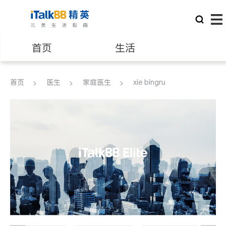
首页
生活
医生
律师
首页
医生
家庭医生
xie bingru
保险理财
房地产租售
建筑装修
教育
养老
非盈利组织