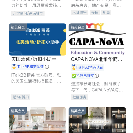
力的培养，用愿景激发孩子
房东房客、地产交易、意外
的学习潜力和动力。理念：
伤害、车祸重伤、商业诉
人身伤害
移民
刑事
升学顾问/课后辅导
拥有成长型心态是成功的基
讼、商标注册、移民信托、
车祸理赔
民事
房地产
石。
建筑合同、刑事案件全包办
信托/遗嘱
商业
商标注册
精英会员
精英会员
索赔
律师-其它
保释
美国活动/折扣小助手
CAPA NOVA北维华裔家
长会
iTalkBB精英认证
iTalkBB精英认证
iTalkBB精英 官方账号。您
执照已核实
的美国生活福利播报员，精
连接家长与社会，赋能孩子
选独家折扣、本地活动与专
与下一代，CAPA NoVA与您
业讲座，第一时间享受您的
携手建设包容、公平、充满
活动/折扣
社区服务
专属福利。
希望的社区。
精英会员
精英会员