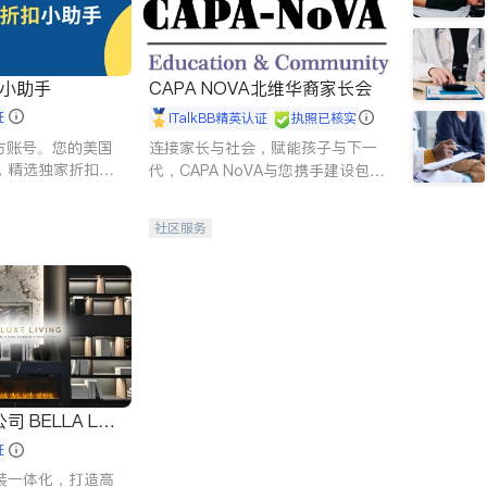
扣小助手
CAPA NOVA北维华裔家长会
证
iTalkBB精英认证
执照已核实
 官方账号。您的美国
连接家长与社会，赋能孩子与下一
，精选独家折扣、
代，CAPA NoVA与您携手建设包
讲座，第一时间享
容、公平、充满希望的社区。
。
社区服务
 LUX
证
装一体化，打造高