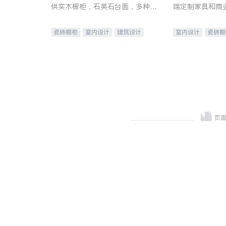
供实木橱柜，石英石台面，多种优
端定制家具和商
质不锈钢水槽、水龙头与抽油烟
机。品质厨房，家的选择。
瓷砖橱柜
室内设计
建筑设计
室内设计
瓷砖橱
卫浴洁具
室内装修
地板建材
售前软
室内装修