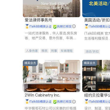
爱法律师事务所
美国活动/折
iTalkBB精英认证
执照已核实
iTalkBB精英认
一站式法律服务，华人首选.房东房
iTalkBB精英
客、地产交易、意外伤害、车祸重
生活福利播报员
伤、商业诉讼、商标注册、移民信
本地活动与专业
托、建筑合同、刑事案件全包办
受您的专属福利
人身伤害
移民
刑事
车祸理赔
活动/折扣
民事
房地产
信托/遗嘱
商业
商标注册
索赔
律师-其它
保释
精英会员
精英会员
2Win Cabinetry Inc.
纽约贝拉奢华公司 BELLA
E
iTalkBB精英认证
执照已核实
iTalkBB精英认
中华橱柜石材公司以实惠的价格提
设计、制造、安