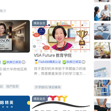
行展示
精英会员
VSA Future 教育学院
iTalkBB精英认证
执照已核实
证
执照已核实
孩子美好的未来始于早期能力的培
g - 引领大华府地区房
养，用愿景激发孩子的学习潜力和
家
动力。理念：拥有成长型心态是成
功的基石。
纪
地产投资
升学顾问/课后辅导
租售
开发商建商
精英会员