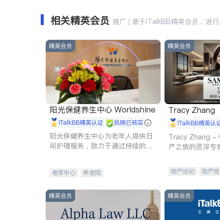
相关精英会员
推广 | 基于iTalkBB精英会员，进
精英会员
精英会员
阳光保健养生中心 Worldshine
Tracy Zhang
iTalkBB精英认证
执照已核实
iTalkBB精英认
阳光保健养生中心为老年人提供日
Tracy Zhan
间护理服务，致力于通过持续的护
产之旅的资深专
理创新来有效提升老年人的生活质
量。
地产经纪
地产经
老年中心
养老院
商业地产
商铺
精英会员
精英会员