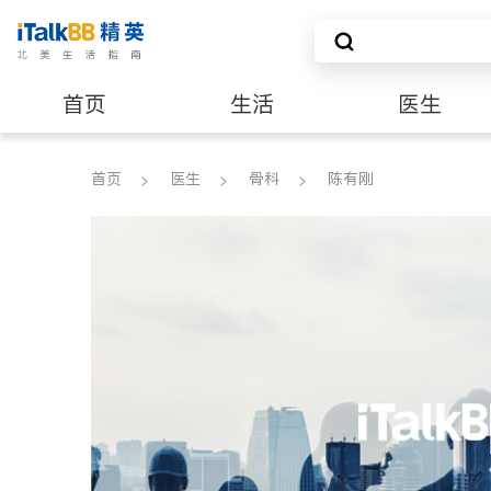
首页
生活
医生
养老
非盈利组织
首页
医生
骨科
陈有刚