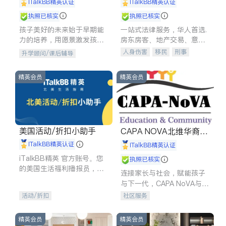
iTalkBB精英认证
iTalkBB精英认证
执照已核实
执照已核实
孩子美好的未来始于早期能
一站式法律服务，华人首选.
力的培养，用愿景激发孩子
房东房客、地产交易、意外
的学习潜力和动力。理念：
伤害、车祸重伤、商业诉
人身伤害
移民
刑事
升学顾问/课后辅导
拥有成长型心态是成功的基
讼、商标注册、移民信托、
车祸理赔
民事
房地产
石。
建筑合同、刑事案件全包办
信托/遗嘱
商业
商标注册
精英会员
精英会员
索赔
律师-其它
保释
美国活动/折扣小助手
CAPA NOVA北维华裔家
长会
iTalkBB精英认证
iTalkBB精英认证
iTalkBB精英 官方账号。您
执照已核实
的美国生活福利播报员，精
连接家长与社会，赋能孩子
选独家折扣、本地活动与专
与下一代，CAPA NoVA与您
业讲座，第一时间享受您的
携手建设包容、公平、充满
活动/折扣
社区服务
专属福利。
希望的社区。
精英会员
精英会员