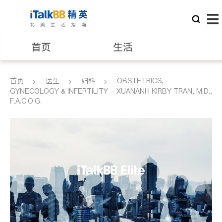
首页
生活
医生
律师
首页
医生
妇科
OBSTETRICS,
GYNECOLOGY & INFERTILITY - XUANANH KIRBY TRAN, M.D.,
F.A.C.O.G.
保险理财
房地产租售
建筑装修
教育
养老
非盈利组织