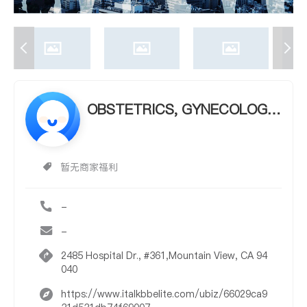
OBSTETRICS, GYNECOLOGY
& INFERTILITY - XUANANH KI
RBY TRAN, M.D., F.A.C.O.G.
暂无商家福利
-
-
2485 Hospital Dr., #361,Mountain View, CA 94
040
https://www.italkbbelite.com/ubiz/66029ca9