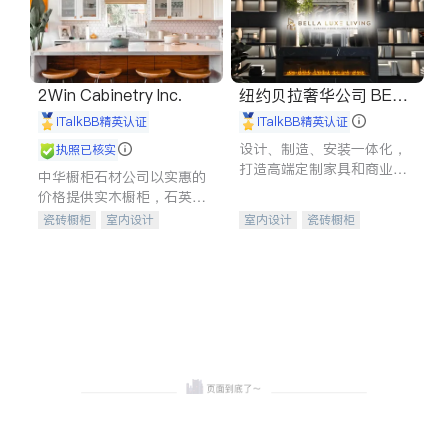
2Win Cabinetry Inc.
纽约贝拉奢华公司 BELL
A LUXE
iTalkBB精英认证
iTalkBB精英认证
设计、制造、安装一体化，
执照已核实
打造高端定制家具和商业空
中华橱柜石材公司以实惠的
间
价格提供实木橱柜，石英石
台面，多种优质不锈钢水
瓷砖橱柜
室内设计
室内设计
瓷砖橱柜
槽、水龙头与抽油烟机。品
建筑设计
卫浴洁具
卫浴洁具
地板建材
质厨房，家的选择。
室内装修
售前软装staging
室内装修