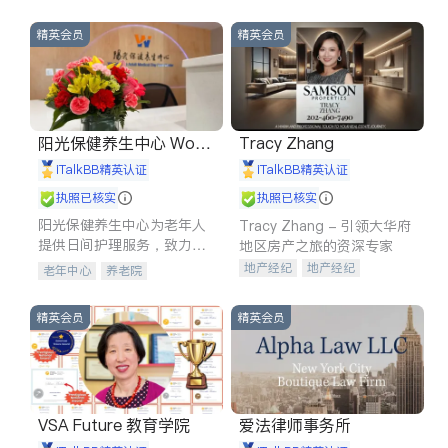
精英会员
精英会员
阳光保健养生中心 World
Tracy Zhang
shine
iTalkBB精英认证
iTalkBB精英认证
执照已核实
执照已核实
阳光保健养生中心为老年人
Tracy Zhang - 引领大华府
提供日间护理服务，致力于
地区房产之旅的资深专家
通过持续的护理创新来有效
地产经纪
地产经纪
老年中心
养老院
提升老年人的生活质量。
地产投资
商业地产
商铺租售
开发商建商
精英会员
精英会员
VSA Future 教育学院
爱法律师事务所