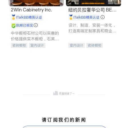
2Win Cabinetry Inc.
纽约贝拉奢华公司 BELL
A LUXE
iTalkBB精英认证
iTalkBB精英认证
设计、制造、安装一体化，
执照已核实
打造高端定制家具和商业空
中华橱柜石材公司以实惠的
间
价格提供实木橱柜，石英石
台面，多种优质不锈钢水
瓷砖橱柜
室内设计
室内设计
瓷砖橱柜
槽、水龙头与抽油烟机。品
建筑设计
卫浴洁具
卫浴洁具
地板建材
质厨房，家的选择。
室内装修
售前软装staging
室内装修
请订阅我们的新闻