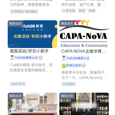
力的培养，用愿景激发孩子
房东房客、地产交易、意外
的学习潜力和动力。理念：
伤害、车祸重伤、商业诉
人身伤害
移民
刑事
升学顾问/课后辅导
拥有成长型心态是成功的基
讼、商标注册、移民信托、
车祸理赔
民事
房地产
石。
建筑合同、刑事案件全包办
信托/遗嘱
商业
商标注册
精英会员
精英会员
索赔
律师-其它
保释
美国活动/折扣小助手
CAPA NOVA北维华裔家
长会
iTalkBB精英认证
iTalkBB精英认证
iTalkBB精英 官方账号。您
执照已核实
的美国生活福利播报员，精
连接家长与社会，赋能孩子
选独家折扣、本地活动与专
与下一代，CAPA NoVA与您
业讲座，第一时间享受您的
携手建设包容、公平、充满
活动/折扣
社区服务
专属福利。
希望的社区。
精英会员
精英会员