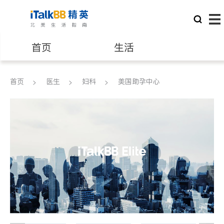
首页
生活
医生
律师
首页
医生
妇科
美国助孕中心
保险理财
房地产租售
建筑装修
教育
养老
非盈利组织