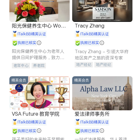
阳光保健养生中心 World
Tracy Zhang
shine
iTalkBB精英认证
iTalkBB精英认证
执照已核实
执照已核实
阳光保健养生中心为老年人
Tracy Zhang - 引领大华府
提供日间护理服务，致力于
地区房产之旅的资深专家
通过持续的护理创新来有效
地产经纪
地产经纪
老年中心
养老院
提升老年人的生活质量。
地产投资
商业地产
商铺租售
开发商建商
精英会员
精英会员
VSA Future 教育学院
爱法律师事务所
iTalkBB精英认证
iTalkBB精英认证
执照已核实
执照已核实
孩子美好的未来始于早期能
一站式法律服务，华人首选.