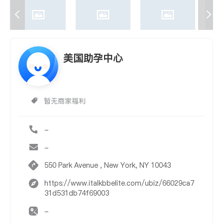
美国助孕中心
暂无商家福利
-
-
550 Park Avenue , New York, NY 10043
https://www.italkbbelite.com/ubiz/66029ca7
31d531db74f69003
-