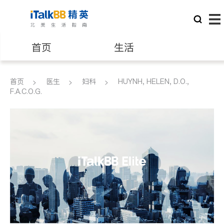
首页
生活
医生
律师
首页
医生
妇科
HUYNH, HELEN, D.O.,
F.A.C.O.G.
保险理财
房地产租售
建筑装修
教育
养老
非盈利组织