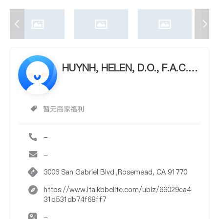
HUYNH, HELEN, D.O., F.A.C.O.
G.
暂无商家福利
-
-
3006 San Gabriel Blvd.,Rosemead, CA 91770
https://www.italkbbelite.com/ubiz/66029ca4
31d531db74f68ff7
-