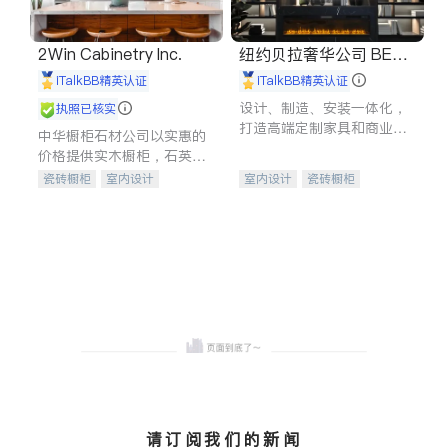
2Win Cabinetry Inc.
纽约贝拉奢华公司 BELL
A LUXE
iTalkBB精英认证
iTalkBB精英认证
设计、制造、安装一体化，
执照已核实
打造高端定制家具和商业空
中华橱柜石材公司以实惠的
间
价格提供实木橱柜，石英石
台面，多种优质不锈钢水
瓷砖橱柜
室内设计
室内设计
瓷砖橱柜
槽、水龙头与抽油烟机。品
建筑设计
卫浴洁具
卫浴洁具
地板建材
质厨房，家的选择。
室内装修
售前软装staging
室内装修
请订阅我们的新闻