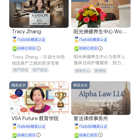
Tracy Zhang
阳光保健养生中心 World
shine
iTalkBB精英认证
iTalkBB精英认证
执照已核实
执照已核实
阳光保健养生中心为老年人
Tracy Zhang - 引领大华府
提供日间护理服务，致力于
地区房产之旅的资深专家
通过持续的护理创新来有效
地产经纪
地产经纪
老年中心
养老院
提升老年人的生活质量。
地产投资
商业地产
商铺租售
开发商建商
精英会员
精英会员
VSA Future 教育学院
爱法律师事务所
iTalkBB精英认证
iTalkBB精英认证
执照已核实
执照已核实