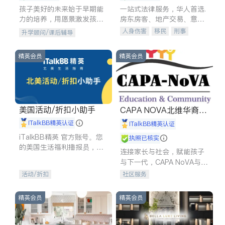
孩子美好的未来始于早期能
一站式法律服务，华人首选.
力的培养，用愿景激发孩子
房东房客、地产交易、意外
的学习潜力和动力。理念：
伤害、车祸重伤、商业诉
人身伤害
移民
刑事
升学顾问/课后辅导
拥有成长型心态是成功的基
讼、商标注册、移民信托、
车祸理赔
民事
房地产
石。
建筑合同、刑事案件全包办
信托/遗嘱
商业
商标注册
精英会员
精英会员
索赔
律师-其它
保释
美国活动/折扣小助手
CAPA NOVA北维华裔家
长会
iTalkBB精英认证
iTalkBB精英认证
iTalkBB精英 官方账号。您
执照已核实
的美国生活福利播报员，精
连接家长与社会，赋能孩子
选独家折扣、本地活动与专
与下一代，CAPA NoVA与您
业讲座，第一时间享受您的
携手建设包容、公平、充满
活动/折扣
社区服务
专属福利。
希望的社区。
精英会员
精英会员