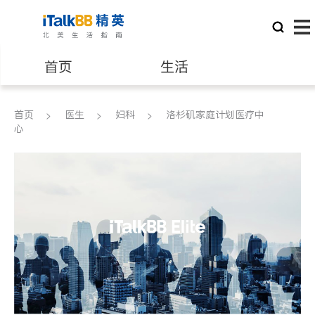
首页
生活
医生
律师
首页
医生
妇科
洛杉矶家庭计划医疗中
心
保险理财
房地产租售
建筑装修
教育
养老
非盈利组织