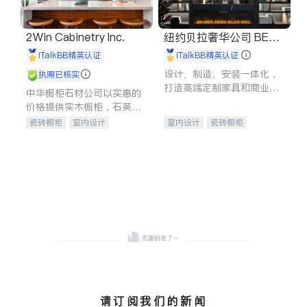
2Win Cabinetry Inc.
纽约贝拉奢华公司 BELL
A LUXE
iTalkBB精英认证
iTalkBB精英认证
设计、制造、安装一体化，
执照已核实
打造高端定制家具和商业空
中华橱柜石材公司以实惠的
间
价格提供实木橱柜，石英石
台面，多种优质不锈钢水
瓷砖橱柜
室内设计
室内设计
瓷砖橱柜
槽、水龙头与抽油烟机。品
建筑设计
卫浴洁具
卫浴洁具
地板建材
质厨房，家的选择。
室内装修
售前软装staging
室内装修
请订阅我们的新闻