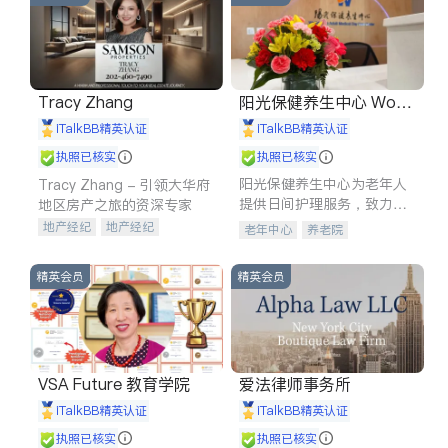
Tracy Zhang
阳光保健养生中心 World
shine
iTalkBB精英认证
iTalkBB精英认证
执照已核实
执照已核实
阳光保健养生中心为老年人
Tracy Zhang - 引领大华府
提供日间护理服务，致力于
地区房产之旅的资深专家
通过持续的护理创新来有效
地产经纪
地产经纪
老年中心
养老院
提升老年人的生活质量。
地产投资
商业地产
商铺租售
开发商建商
精英会员
精英会员
VSA Future 教育学院
爱法律师事务所
iTalkBB精英认证
iTalkBB精英认证
执照已核实
执照已核实