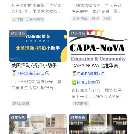
孩子美好的未来始于早期能
一站式法律服务，华人首选.
力的培养，用愿景激发孩子
房东房客、地产交易、意外
的学习潜力和动力。理念：
伤害、车祸重伤、商业诉
人身伤害
移民
刑事
升学顾问/课后辅导
拥有成长型心态是成功的基
讼、商标注册、移民信托、
车祸理赔
民事
房地产
石。
建筑合同、刑事案件全包办
信托/遗嘱
商业
商标注册
精英会员
精英会员
索赔
律师-其它
保释
美国活动/折扣小助手
CAPA NOVA北维华裔家
长会
iTalkBB精英认证
iTalkBB精英认证
iTalkBB精英 官方账号。您
执照已核实
的美国生活福利播报员，精
连接家长与社会，赋能孩子
选独家折扣、本地活动与专
与下一代，CAPA NoVA与您
业讲座，第一时间享受您的
携手建设包容、公平、充满
活动/折扣
社区服务
专属福利。
希望的社区。
精英会员
精英会员