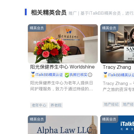
相关精英会员
推广 | 基于iTalkBB精英会员，进
精英会员
精英会员
阳光保健养生中心 Worldshine
Tracy Zhang
iTalkBB精英认证
执照已核实
iTalkBB精英认
阳光保健养生中心为老年人提供日
Tracy Zhan
间护理服务，致力于通过持续的护
产之旅的资深专
理创新来有效提升老年人的生活质
量。
地产经纪
地产经
老年中心
养老院
商业地产
商铺
精英会员
精英会员