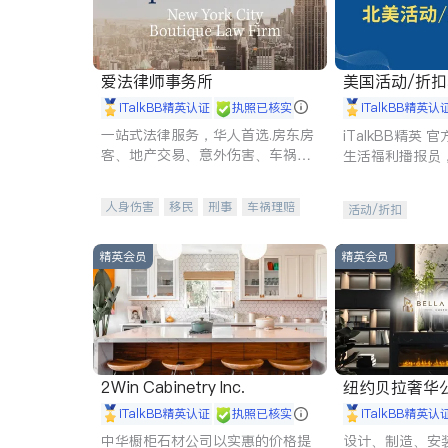
爱法律师事务所
美国活动/折
iTalkBB精英认证
执照已核实
iTalkBB精英认
一站式法律服务，华人首选.房东房
iTalkBB精英
客、地产交易、意外伤害、车祸重
生活福利播报员
伤、商业诉讼、商标注册、移民信
本地活动与专业
托、建筑合同、刑事案件全包办
受您的专属福利
人身伤害
移民
刑事
车祸理赔
活动/折扣
民事
房地产
信托/遗嘱
商业
商标注册
索赔
律师-其它
保释
精英会员
精英会员
2Win Cabinetry Inc.
纽约贝拉奢华公司 BELLA
E
iTalkBB精英认证
执照已核实
iTalkBB精英认
中华橱柜石材公司以实惠的价格提
设计、制造、安