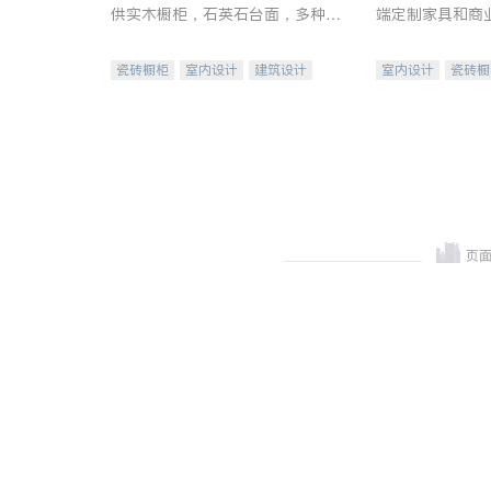
供实木橱柜，石英石台面，多种优
端定制家具和商
质不锈钢水槽、水龙头与抽油烟
机。品质厨房，家的选择。
瓷砖橱柜
室内设计
建筑设计
室内设计
瓷砖橱
卫浴洁具
室内装修
地板建材
售前软
室内装修