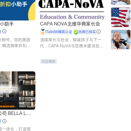
扣小助手
CAPA NOVA北维华裔家长会
证
iTalkBB精英认证
执照已核实
 官方账号。您的美国
连接家长与社会，赋能孩子与下一
，精选独家折扣、
代，CAPA NoVA与您携手建设包
讲座，第一时间享
容、公平、充满希望的社区。
。
社区服务
 LUX
证
装一体化，打造高