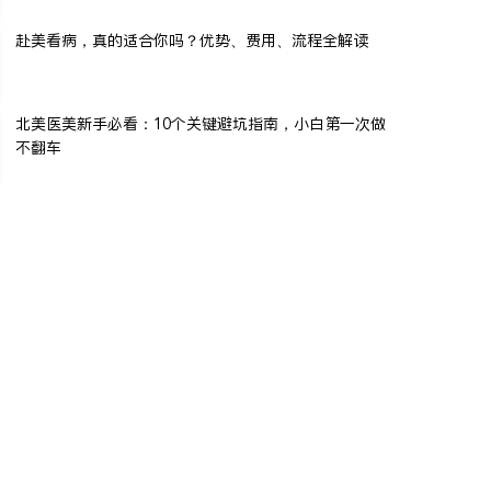
赴美看病，真的适合你吗？优势、费用、流程全解读
北美医美新手必看：10个关键避坑指南，小白第一次做
不翻车