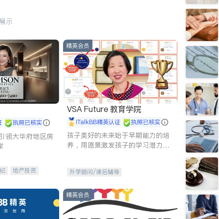
行展示
精英会员
VSA Future 教育学院
iTalkBB精英认证
执照已核实
证
执照已核实
孩子美好的未来始于早期能力的培
g - 引领大华府地区房
养，用愿景激发孩子的学习潜力和
家
动力。理念：拥有成长型心态是成
功的基石。
纪
地产投资
升学顾问/课后辅导
租售
开发商建商
精英会员