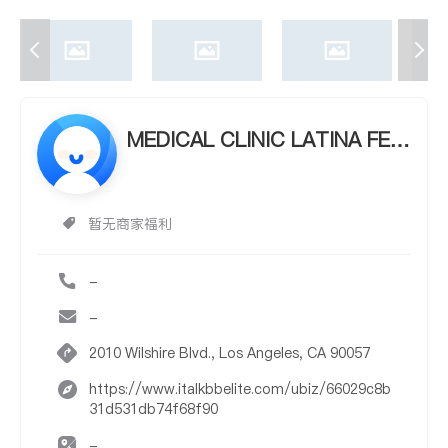
MEDICAL CLINIC LATINA FEM
ENINA - NOLAN C. JONES, M.
D.
暂无商家福利
-
-
2010 Wilshire Blvd., Los Angeles, CA 90057
https://www.italkbbelite.com/ubiz/66029c8b
31d531db74f68f90
-