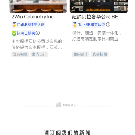
2Win Cabinetry Inc.
纽约贝拉奢华公司 BELL
A LUXE
iTalkBB精英认证
iTalkBB精英认证
设计、制造、安装一体化，
执照已核实
打造高端定制家具和商业空
中华橱柜石材公司以实惠的
间
价格提供实木橱柜，石英石
台面，多种优质不锈钢水
瓷砖橱柜
室内设计
室内设计
瓷砖橱柜
槽、水龙头与抽油烟机。品
建筑设计
卫浴洁具
卫浴洁具
地板建材
质厨房，家的选择。
室内装修
售前软装staging
室内装修
请订阅我们的新闻