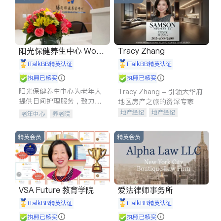
阳光保健养生中心 World
Tracy Zhang
shine
iTalkBB精英认证
iTalkBB精英认证
执照已核实
执照已核实
阳光保健养生中心为老年人
Tracy Zhang - 引领大华府
提供日间护理服务，致力于
地区房产之旅的资深专家
通过持续的护理创新来有效
地产经纪
地产经纪
老年中心
养老院
提升老年人的生活质量。
地产投资
商业地产
商铺租售
开发商建商
精英会员
精英会员
VSA Future 教育学院
爱法律师事务所
iTalkBB精英认证
iTalkBB精英认证
执照已核实
执照已核实