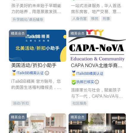
孩子美好的未来始于早期能
一站式法律服务，华人首选.
力的培养，用愿景激发孩子
房东房客、地产交易、意外
的学习潜力和动力。理念：
伤害、车祸重伤、商业诉
人身伤害
移民
刑事
升学顾问/课后辅导
拥有成长型心态是成功的基
讼、商标注册、移民信托、
车祸理赔
民事
房地产
石。
建筑合同、刑事案件全包办
信托/遗嘱
商业
商标注册
精英会员
精英会员
索赔
律师-其它
保释
美国活动/折扣小助手
CAPA NOVA北维华裔家
长会
iTalkBB精英认证
iTalkBB精英认证
iTalkBB精英 官方账号。您
执照已核实
的美国生活福利播报员，精
连接家长与社会，赋能孩子
选独家折扣、本地活动与专
与下一代，CAPA NoVA与您
业讲座，第一时间享受您的
携手建设包容、公平、充满
活动/折扣
社区服务
专属福利。
希望的社区。
精英会员
精英会员