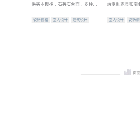
供实木橱柜，石英石台面，多种优
端定制家具和商
质不锈钢水槽、水龙头与抽油烟
机。品质厨房，家的选择。
瓷砖橱柜
室内设计
建筑设计
室内设计
瓷砖橱
卫浴洁具
室内装修
地板建材
售前软
室内装修