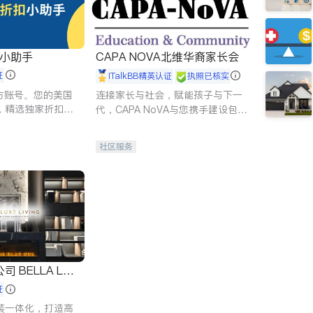
扣小助手
CAPA NOVA北维华裔家长会
证
iTalkBB精英认证
执照已核实
 官方账号。您的美国
连接家长与社会，赋能孩子与下一
，精选独家折扣、
代，CAPA NoVA与您携手建设包
讲座，第一时间享
容、公平、充满希望的社区。
。
社区服务
 LUX
证
装一体化，打造高