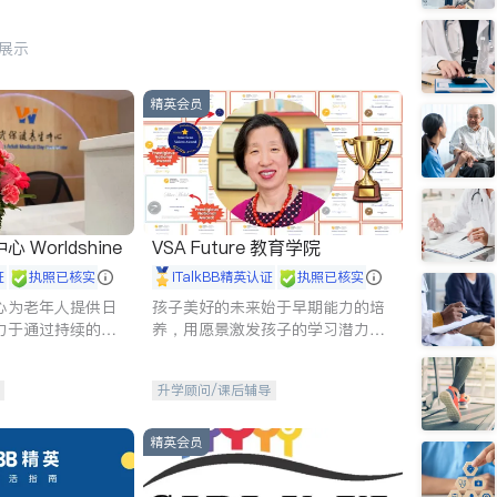
行展示
精英会员
Worldshine
VSA Future 教育学院
证
执照已核实
iTalkBB精英认证
执照已核实
心为老年人提供日
孩子美好的未来始于早期能力的培
力于通过持续的护
养，用愿景激发孩子的学习潜力和
升老年人的生活质
动力。理念：拥有成长型心态是成
功的基石。
升学顾问/课后辅导
精英会员