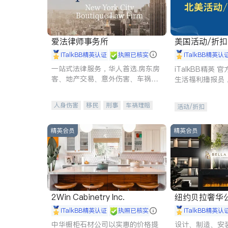
爱法律师事务所
美国活动/折
iTalkBB精英认证
执照已核实
iTalkBB精英认
一站式法律服务，华人首选.房东房
iTalkBB精英
客、地产交易、意外伤害、车祸重
生活福利播报员
伤、商业诉讼、商标注册、移民信
本地活动与专业
托、建筑合同、刑事案件全包办
受您的专属福利
人身伤害
移民
刑事
车祸理赔
活动/折扣
民事
房地产
信托/遗嘱
商业
商标注册
索赔
律师-其它
保释
精英会员
精英会员
2Win Cabinetry Inc.
纽约贝拉奢华公司 BELLA
E
iTalkBB精英认证
执照已核实
iTalkBB精英认
中华橱柜石材公司以实惠的价格提
设计、制造、安