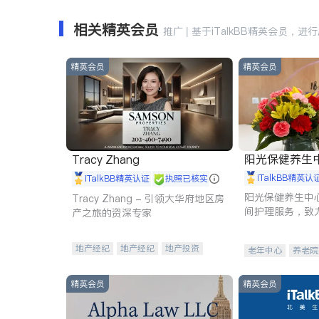
相关精英会员
推广 | 基于iTalkBB精英会员，进
精英会员
精英会员
阳光保健养生中心 
Tracy Zhang
iTalkBB精英认
iTalkBB精英认证
执照已核实
阳光保健养生中
Tracy Zhang - 引领大华府地区房
间护理服务，致
产之旅的资深专家
理创新来有效提
量。
地产经纪
地产经纪
地产投资
老年中心
养老院
商业地产
商铺租售
开发商建商
精英会员
精英会员