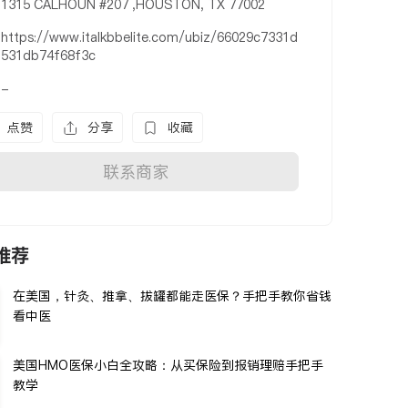
1315 CALHOUN #207 ,HOUSTON, TX 77002
https://www.italkbbelite.com/ubiz/66029c7331d
531db74f68f3c
-
点赞
分享
收藏
联系商家
推荐
在美国，针灸、推拿、拔罐都能走医保？手把手教你省钱
看中医
美国HMO医保小白全攻略：从买保险到报销理赔手把手
教学