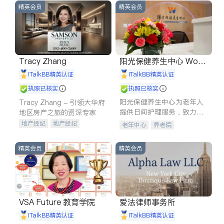
精英会员
精英会员
Tracy Zhang
阳光保健养生中心 World
shine
iTalkBB精英认证
iTalkBB精英认证
执照已核实
执照已核实
阳光保健养生中心为老年人
Tracy Zhang - 引领大华府
提供日间护理服务，致力于
地区房产之旅的资深专家
通过持续的护理创新来有效
地产经纪
地产经纪
老年中心
养老院
提升老年人的生活质量。
地产投资
商业地产
商铺租售
开发商建商
精英会员
精英会员
VSA Future 教育学院
爱法律师事务所
iTalkBB精英认证
iTalkBB精英认证