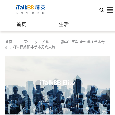
首页
生活
医生
律师
首页
医生
妇科
廖学时医学博士 癌症手术专
家，妇科权威和非手术无痛人流
保险理财
房地产租售
建筑装修
教育
养老
非盈利组织