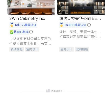
2Win Cabinetry Inc.
纽约贝拉奢华公司 BELL
A LUXE
iTalkBB精英认证
iTalkBB精英认证
设计、制造、安装一体化，
执照已核实
打造高端定制家具和商业空
中华橱柜石材公司以实惠的
间
价格提供实木橱柜，石英石
台面，多种优质不锈钢水
瓷砖橱柜
室内设计
室内设计
瓷砖橱柜
槽、水龙头与抽油烟机。品
建筑设计
卫浴洁具
卫浴洁具
地板建材
质厨房，家的选择。
室内装修
售前软装staging
室内装修