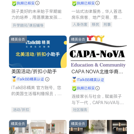
执照已核实
执照已核实
孩子美好的未来始于早期能
一站式法律服务，华人首选.
力的培养，用愿景激发孩子
房东房客、地产交易、意外
的学习潜力和动力。理念：
伤害、车祸重伤、商业诉
人身伤害
移民
刑事
升学顾问/课后辅导
拥有成长型心态是成功的基
讼、商标注册、移民信托、
车祸理赔
民事
房地产
石。
建筑合同、刑事案件全包办
信托/遗嘱
商业
商标注册
精英会员
精英会员
索赔
律师-其它
保释
美国活动/折扣小助手
CAPA NOVA北维华裔家
长会
iTalkBB精英认证
iTalkBB精英认证
iTalkBB精英 官方账号。您
执照已核实
的美国生活福利播报员，精
连接家长与社会，赋能孩子
选独家折扣、本地活动与专
与下一代，CAPA NoVA与您
业讲座，第一时间享受您的
携手建设包容、公平、充满
活动/折扣
社区服务
专属福利。
希望的社区。
精英会员
精英会员