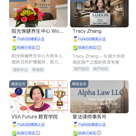
阳光保健养生中心 World
Tracy Zhang
shine
iTalkBB精英认证
iTalkBB精英认证
执照已核实
执照已核实
阳光保健养生中心为老年人
Tracy Zhang - 引领大华府
提供日间护理服务，致力于
地区房产之旅的资深专家
通过持续的护理创新来有效
地产经纪
地产经纪
老年中心
养老院
提升老年人的生活质量。
地产投资
商业地产
商铺租售
开发商建商
精英会员
精英会员
VSA Future 教育学院
爱法律师事务所
iTalkBB精英认证
iTalkBB精英认证
执照已核实
执照已核实