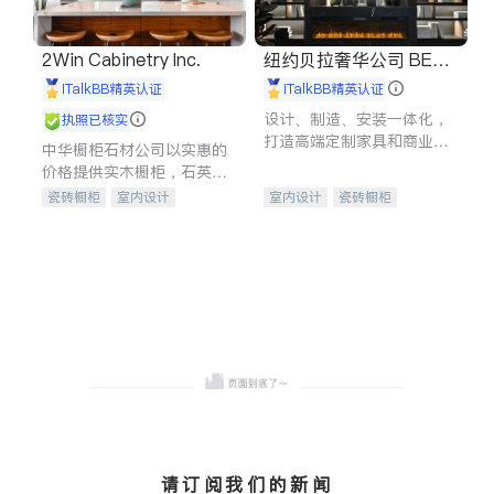
2Win Cabinetry Inc.
纽约贝拉奢华公司 BELL
A LUXE
iTalkBB精英认证
iTalkBB精英认证
设计、制造、安装一体化，
执照已核实
打造高端定制家具和商业空
中华橱柜石材公司以实惠的
间
价格提供实木橱柜，石英石
台面，多种优质不锈钢水
瓷砖橱柜
室内设计
室内设计
瓷砖橱柜
槽、水龙头与抽油烟机。品
建筑设计
卫浴洁具
卫浴洁具
地板建材
质厨房，家的选择。
室内装修
售前软装staging
室内装修
请订阅我们的新闻