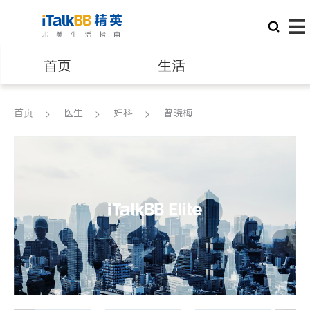
首页
生活
医生
律师
首页
医生
妇科
曾晓梅
保险理财
房地产租售
建筑装修
教育
养老
非盈利组织