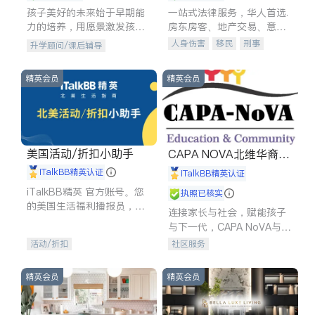
孩子美好的未来始于早期能
一站式法律服务，华人首选.
力的培养，用愿景激发孩子
房东房客、地产交易、意外
的学习潜力和动力。理念：
伤害、车祸重伤、商业诉
人身伤害
移民
刑事
升学顾问/课后辅导
拥有成长型心态是成功的基
讼、商标注册、移民信托、
车祸理赔
民事
房地产
石。
建筑合同、刑事案件全包办
信托/遗嘱
商业
商标注册
精英会员
精英会员
索赔
律师-其它
保释
美国活动/折扣小助手
CAPA NOVA北维华裔家
长会
iTalkBB精英认证
iTalkBB精英认证
iTalkBB精英 官方账号。您
执照已核实
的美国生活福利播报员，精
连接家长与社会，赋能孩子
选独家折扣、本地活动与专
与下一代，CAPA NoVA与您
业讲座，第一时间享受您的
携手建设包容、公平、充满
活动/折扣
社区服务
专属福利。
希望的社区。
精英会员
精英会员