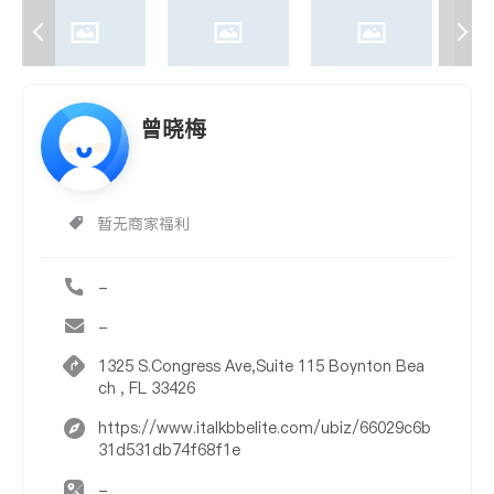
曾晓梅
暂无商家福利
-
-
1325 S.Congress Ave,Suite 115 Boynton Bea
ch , FL 33426
https://www.italkbbelite.com/ubiz/66029c6b
31d531db74f68f1e
-