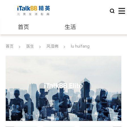
首页
生活
医生
律师
首页
医生
风湿病
lu huifang
保险理财
房地产租售
建筑装修
教育
养老
非盈利组织