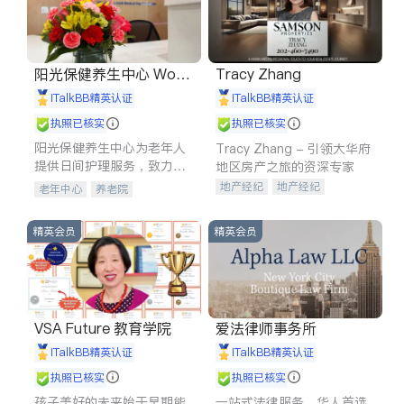
阳光保健养生中心 World
Tracy Zhang
shine
iTalkBB精英认证
iTalkBB精英认证
执照已核实
执照已核实
阳光保健养生中心为老年人
Tracy Zhang - 引领大华府
提供日间护理服务，致力于
地区房产之旅的资深专家
通过持续的护理创新来有效
地产经纪
地产经纪
老年中心
养老院
提升老年人的生活质量。
地产投资
商业地产
商铺租售
开发商建商
精英会员
精英会员
VSA Future 教育学院
爱法律师事务所
iTalkBB精英认证
iTalkBB精英认证
执照已核实
执照已核实
孩子美好的未来始于早期能
一站式法律服务，华人首选.