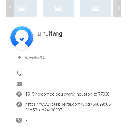
lu huifang
暂无商家福利
-
-
1515 holcombe boulevard, houston tx 77030
https://www.italkbbelite.com/ubiz/66029c65
31d531db74f68f07
-