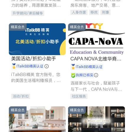
力的培养，用愿景激发孩子
房东房客、地产交易、意外
的学习潜力和动力。理念：
伤害、车祸重伤、商业诉
人身伤害
移民
刑事
升学顾问/课后辅导
拥有成长型心态是成功的基
讼、商标注册、移民信托、
车祸理赔
民事
房地产
石。
建筑合同、刑事案件全包办
信托/遗嘱
商业
商标注册
精英会员
精英会员
索赔
律师-其它
保释
美国活动/折扣小助手
CAPA NOVA北维华裔家
长会
iTalkBB精英认证
iTalkBB精英认证
iTalkBB精英 官方账号。您
执照已核实
的美国生活福利播报员，精
连接家长与社会，赋能孩子
选独家折扣、本地活动与专
与下一代，CAPA NoVA与您
业讲座，第一时间享受您的
携手建设包容、公平、充满
活动/折扣
社区服务
专属福利。
希望的社区。
精英会员
精英会员