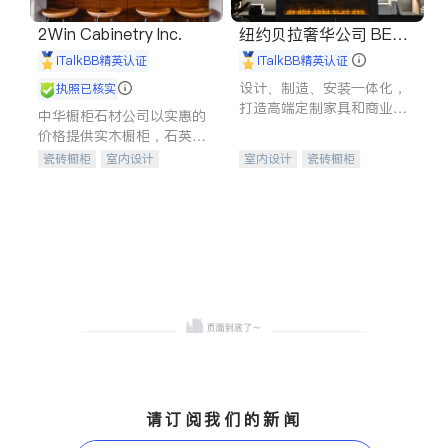
2Win Cabinetry Inc.
纽约贝拉奢华公司 BELL
A LUXE
iTalkBB精英认证
iTalkBB精英认证
设计、制造、安装一体化，
执照已核实
打造高端定制家具和商业空
中华橱柜石材公司以实惠的
间
价格提供实木橱柜，石英石
台面，多种优质不锈钢水
瓷砖橱柜
室内设计
室内设计
瓷砖橱柜
槽、水龙头与抽油烟机。品
建筑设计
卫浴洁具
卫浴洁具
地板建材
质厨房，家的选择。
室内装修
售前软装staging
室内装修
请订阅我们的新闻