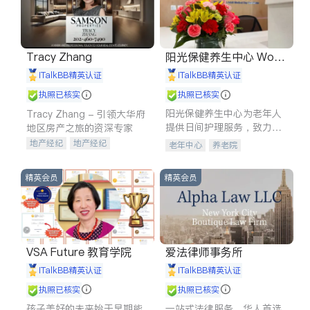
Tracy Zhang
阳光保健养生中心 World
shine
iTalkBB精英认证
iTalkBB精英认证
执照已核实
执照已核实
阳光保健养生中心为老年人
Tracy Zhang - 引领大华府
提供日间护理服务，致力于
地区房产之旅的资深专家
通过持续的护理创新来有效
地产经纪
地产经纪
老年中心
养老院
提升老年人的生活质量。
地产投资
商业地产
商铺租售
开发商建商
精英会员
精英会员
VSA Future 教育学院
爱法律师事务所
iTalkBB精英认证
iTalkBB精英认证
执照已核实
执照已核实
孩子美好的未来始于早期能
一站式法律服务，华人首选.