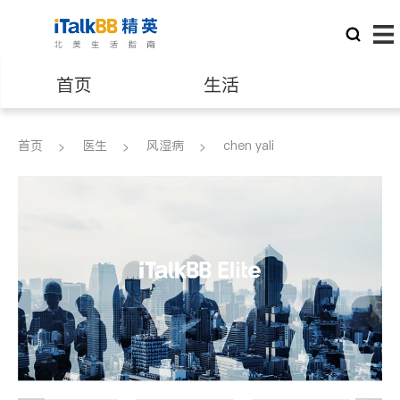
首页
生活
医生
律师
首页
医生
风湿病
chen yali
保险理财
房地产租售
建筑装修
教育
养老
非盈利组织