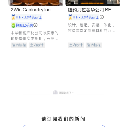
2Win Cabinetry Inc.
纽约贝拉奢华公司 BELL
A LUXE
iTalkBB精英认证
iTalkBB精英认证
设计、制造、安装一体化，
执照已核实
打造高端定制家具和商业空
中华橱柜石材公司以实惠的
间
价格提供实木橱柜，石英石
台面，多种优质不锈钢水
瓷砖橱柜
室内设计
室内设计
瓷砖橱柜
槽、水龙头与抽油烟机。品
建筑设计
卫浴洁具
卫浴洁具
地板建材
质厨房，家的选择。
室内装修
售前软装staging
室内装修
请订阅我们的新闻