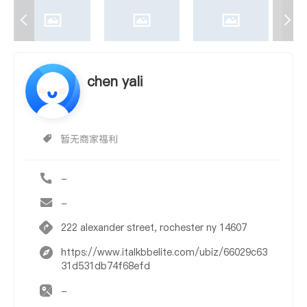
chen yali
暂无商家福利
-
-
222 alexander street, rochester ny 14607
https://www.italkbbelite.com/ubiz/66029c63
31d531db74f68efd
-