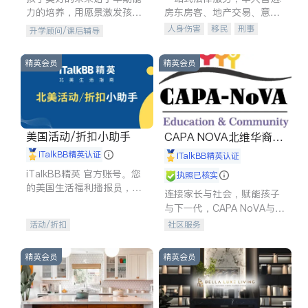
力的培养，用愿景激发孩子
房东房客、地产交易、意外
的学习潜力和动力。理念：
伤害、车祸重伤、商业诉
人身伤害
移民
刑事
升学顾问/课后辅导
拥有成长型心态是成功的基
讼、商标注册、移民信托、
车祸理赔
民事
房地产
石。
建筑合同、刑事案件全包办
信托/遗嘱
商业
商标注册
精英会员
精英会员
索赔
律师-其它
保释
美国活动/折扣小助手
CAPA NOVA北维华裔家
长会
iTalkBB精英认证
iTalkBB精英认证
iTalkBB精英 官方账号。您
执照已核实
的美国生活福利播报员，精
连接家长与社会，赋能孩子
选独家折扣、本地活动与专
与下一代，CAPA NoVA与您
业讲座，第一时间享受您的
携手建设包容、公平、充满
活动/折扣
社区服务
专属福利。
希望的社区。
精英会员
精英会员