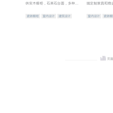
供实木橱柜，石英石台面，多种优
端定制家具和商
质不锈钢水槽、水龙头与抽油烟
机。品质厨房，家的选择。
瓷砖橱柜
室内设计
建筑设计
室内设计
瓷砖橱
卫浴洁具
室内装修
地板建材
售前软
室内装修