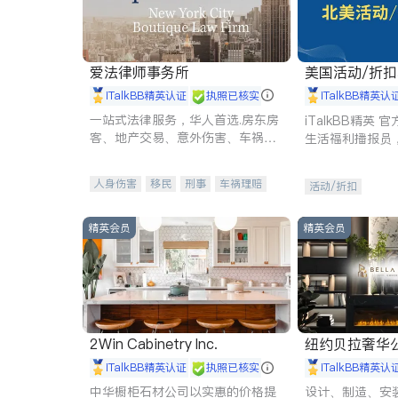
爱法律师事务所
美国活动/折
iTalkBB精英认证
执照已核实
iTalkBB精英认
一站式法律服务，华人首选.房东房
iTalkBB精英
客、地产交易、意外伤害、车祸重
生活福利播报员
伤、商业诉讼、商标注册、移民信
本地活动与专业
托、建筑合同、刑事案件全包办
受您的专属福利
人身伤害
移民
刑事
车祸理赔
活动/折扣
民事
房地产
信托/遗嘱
商业
商标注册
索赔
律师-其它
保释
精英会员
精英会员
2Win Cabinetry Inc.
纽约贝拉奢华公司 BELLA
E
iTalkBB精英认证
执照已核实
iTalkBB精英认
中华橱柜石材公司以实惠的价格提
设计、制造、安