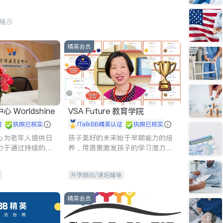
行展示
精英会员
Worldshine
VSA Future 教育学院
证
执照已核实
iTalkBB精英认证
执照已核实
心为老年人提供日
孩子美好的未来始于早期能力的培
力于通过持续的护
养，用愿景激发孩子的学习潜力和
升老年人的生活质
动力。理念：拥有成长型心态是成
功的基石。
升学顾问/课后辅导
精英会员