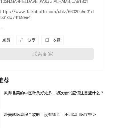
103N.GARFIELDAVE.,#A&#G,ALHAMB,CA91801
https://www.italkbbelite.com/ubiz/66029c5d31d
531db74f68ee4
-
点赞
分享
收藏
联系商家
推荐
风靡北美的中医针灸好处多，初次尝试应该注意些什么？
赴美就医流程全攻略：没有绿卡，还可以用医疗签证