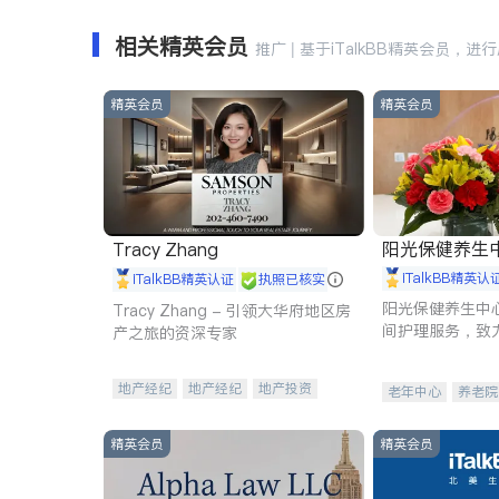
相关精英会员
推广 | 基于iTalkBB精英会员，进
精英会员
精英会员
阳光保健养生中心 
Tracy Zhang
iTalkBB精英认
iTalkBB精英认证
执照已核实
阳光保健养生中
Tracy Zhang - 引领大华府地区房
间护理服务，致
产之旅的资深专家
理创新来有效提
量。
地产经纪
地产经纪
地产投资
老年中心
养老院
商业地产
商铺租售
开发商建商
精英会员
精英会员