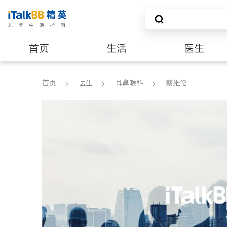
首页
生活
医生
养老
非盈利组织
首页
医生
耳鼻喉科
蔡维伦