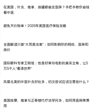
在美国，针灸、推拿、拔罐都能走医保？手把手教你省钱
看中医
避免天价账单！2026年美国医疗保险攻略
全面解读川普“大而美法案”：如何影响你的税收、医保和
房价
国际眼科专家王明旭：他是好莱坞电影的真实主角，让5
万5千人“看清世界”
风靡北美的中医针灸好处多，初次尝试应该注意些什么？
美国按摩、推拿与正骨替代疗法学问多，如何用医保降费
用