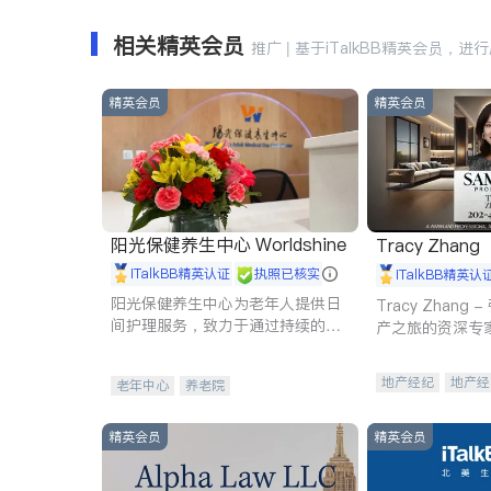
相关精英会员
推广 | 基于iTalkBB精英会员，进
精英会员
精英会员
阳光保健养生中心 Worldshine
Tracy Zhang
iTalkBB精英认证
执照已核实
iTalkBB精英认
阳光保健养生中心为老年人提供日
Tracy Zhan
间护理服务，致力于通过持续的护
产之旅的资深专
理创新来有效提升老年人的生活质
量。
地产经纪
地产经
老年中心
养老院
商业地产
商铺
精英会员
精英会员