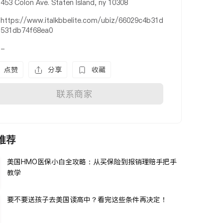
453 Colon Ave. Staten Island, ny 10308
https://www.italkbbelite.com/ubiz/66029c4b31d
531db74f68ea0
-
点赞
分享
收藏
联系商家
推荐
美国HMO医保小白全攻略：从买保险到报销理赔手把手
教学
要不要送孩子去美国读高中？看完这些条件再决定！