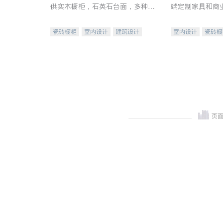
供实木橱柜，石英石台面，多种优
端定制家具和商
质不锈钢水槽、水龙头与抽油烟
机。品质厨房，家的选择。
瓷砖橱柜
室内设计
建筑设计
室内设计
瓷砖橱
卫浴洁具
室内装修
地板建材
售前软
室内装修