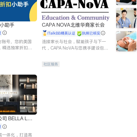
扣小助手
CAPA NOVA北维华裔家长会
证
iTalkBB精英认证
执照已核实
 官方账号。您的美国
连接家长与社会，赋能孩子与下一
，精选独家折扣、
代，CAPA NoVA与您携手建设包
讲座，第一时间享
容、公平、充满希望的社区。
。
社区服务
 LUX
证
装一体化，打造高