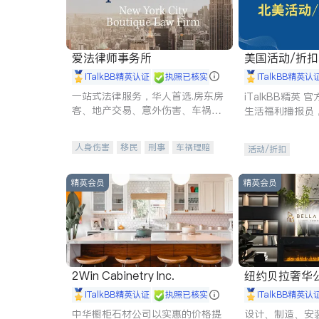
爱法律师事务所
美国活动/折
iTalkBB精英认证
执照已核实
iTalkBB精英认
一站式法律服务，华人首选.房东房
iTalkBB精英
客、地产交易、意外伤害、车祸重
生活福利播报员
伤、商业诉讼、商标注册、移民信
本地活动与专业
托、建筑合同、刑事案件全包办
受您的专属福利
人身伤害
移民
刑事
车祸理赔
活动/折扣
民事
房地产
信托/遗嘱
商业
商标注册
索赔
律师-其它
保释
精英会员
精英会员
2Win Cabinetry Inc.
纽约贝拉奢华公司 BELLA
E
iTalkBB精英认证
执照已核实
iTalkBB精英认
中华橱柜石材公司以实惠的价格提
设计、制造、安