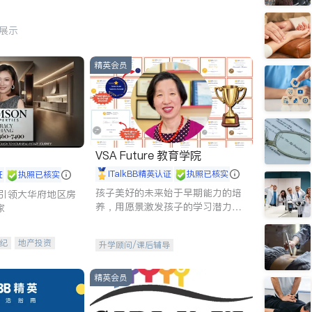
行展示
精英会员
VSA Future 教育学院
iTalkBB精英认证
执照已核实
证
执照已核实
孩子美好的未来始于早期能力的培
g - 引领大华府地区房
养，用愿景激发孩子的学习潜力和
家
动力。理念：拥有成长型心态是成
功的基石。
纪
地产投资
升学顾问/课后辅导
租售
开发商建商
精英会员