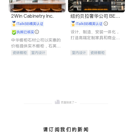
2Win Cabinetry Inc.
纽约贝拉奢华公司 BELL
A LUXE
iTalkBB精英认证
iTalkBB精英认证
设计、制造、安装一体化，
执照已核实
打造高端定制家具和商业空
中华橱柜石材公司以实惠的
间
价格提供实木橱柜，石英石
台面，多种优质不锈钢水
瓷砖橱柜
室内设计
室内设计
瓷砖橱柜
槽、水龙头与抽油烟机。品
建筑设计
卫浴洁具
卫浴洁具
地板建材
质厨房，家的选择。
室内装修
售前软装staging
室内装修
请订阅我们的新闻