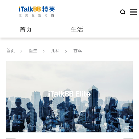
首页
生活
医生
律师
首页
医生
儿科
甘荔
保险理财
房地产租售
建筑装修
教育
养老
非盈利组织