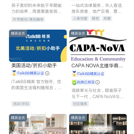
孩子美好的未来始于早期能
一站式法律服务，华人首选.
力的培养，用愿景激发孩子
房东房客、地产交易、意外
的学习潜力和动力。理念：
伤害、车祸重伤、商业诉
人身伤害
移民
刑事
升学顾问/课后辅导
拥有成长型心态是成功的基
讼、商标注册、移民信托、
车祸理赔
民事
房地产
石。
建筑合同、刑事案件全包办
信托/遗嘱
商业
商标注册
精英会员
精英会员
索赔
律师-其它
保释
美国活动/折扣小助手
CAPA NOVA北维华裔家
长会
iTalkBB精英认证
iTalkBB精英认证
iTalkBB精英 官方账号。您
执照已核实
的美国生活福利播报员，精
连接家长与社会，赋能孩子
选独家折扣、本地活动与专
与下一代，CAPA NoVA与您
业讲座，第一时间享受您的
携手建设包容、公平、充满
活动/折扣
社区服务
专属福利。
希望的社区。
精英会员
精英会员