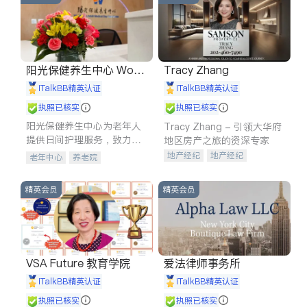
阳光保健养生中心 World
Tracy Zhang
shine
iTalkBB精英认证
iTalkBB精英认证
执照已核实
执照已核实
阳光保健养生中心为老年人
Tracy Zhang - 引领大华府
提供日间护理服务，致力于
地区房产之旅的资深专家
通过持续的护理创新来有效
地产经纪
地产经纪
老年中心
养老院
提升老年人的生活质量。
地产投资
商业地产
商铺租售
开发商建商
精英会员
精英会员
VSA Future 教育学院
爱法律师事务所
iTalkBB精英认证
iTalkBB精英认证
执照已核实
执照已核实