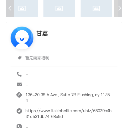
甘荔
暂无商家福利
-
-
136-20 38th Ave., Suite 7B Flushing, ny 1135
4
https://www.italkbbelite.com/ubiz/66029c4b
31d531db74f68e9d
-